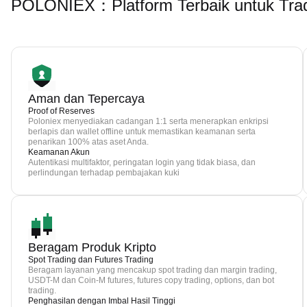
POLONIEX：Platform Terbaik untuk Tra
Aman dan Tepercaya
Proof of Reserves
Poloniex menyediakan cadangan 1:1 serta menerapkan enkripsi
berlapis dan wallet offline untuk memastikan keamanan serta
penarikan 100% atas aset Anda.
Keamanan Akun
Autentikasi multifaktor, peringatan login yang tidak biasa, dan
perlindungan terhadap pembajakan kuki
Beragam Produk Kripto
Spot Trading dan Futures Trading
Beragam layanan yang mencakup spot trading dan margin trading,
USDT-M dan Coin-M futures, futures copy trading, options, dan bot
trading.
Penghasilan dengan Imbal Hasil Tinggi