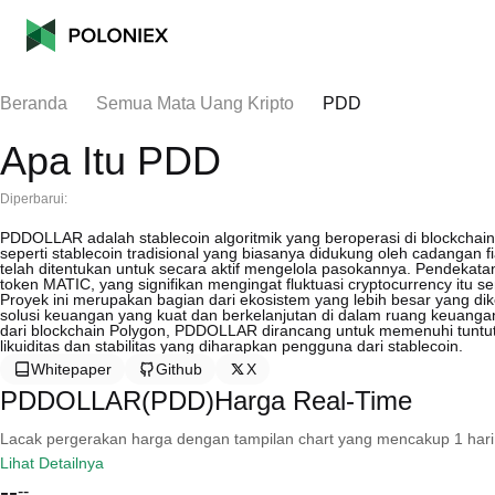
Beranda
Semua Mata Uang Kripto
PDD
Apa Itu PDD
Diperbarui:
PDDOLLAR adalah stablecoin algoritmik yang beroperasi di blockchain P
seperti stablecoin tradisional yang biasanya didukung oleh cadanga
telah ditentukan untuk secara aktif mengelola pasokannya. Pendekatan 
token MATIC, yang signifikan mengingat fluktuasi cryptocurrency itu sen
Proyek ini merupakan bagian dari ekosistem yang lebih besar yang d
solusi keuangan yang kuat dan berkelanjutan di dalam ruang keuanga
dari blockchain Polygon, PDDOLLAR dirancang untuk memenuhi tunt
likuiditas dan stabilitas yang diharapkan pengguna dari stablecoin.
Whitepaper
Github
X
PDDOLLAR(PDD)Harga Real-Time
Lacak pergerakan harga dengan tampilan chart yang mencakup 1 hari, 30 
Lihat Detailnya
--
--