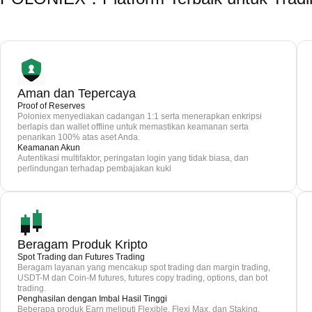
Aman dan Tepercaya
Proof of Reserves
Poloniex menyediakan cadangan 1:1 serta menerapkan enkripsi
berlapis dan wallet offline untuk memastikan keamanan serta
penarikan 100% atas aset Anda.
Keamanan Akun
Autentikasi multifaktor, peringatan login yang tidak biasa, dan
perlindungan terhadap pembajakan kuki
Beragam Produk Kripto
Spot Trading dan Futures Trading
Beragam layanan yang mencakup spot trading dan margin trading,
USDT-M dan Coin-M futures, futures copy trading, options, dan bot
trading.
Penghasilan dengan Imbal Hasil Tinggi
Beberapa produk Earn meliputi Flexible, Flexi Max, dan Staking.