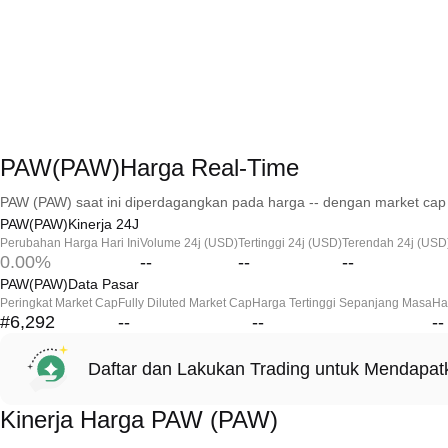
PAW(PAW)Harga Real-Time
PAW (PAW) saat ini diperdagangkan pada harga -- dengan market cap 
PAW(PAW)Kinerja 24J
Perubahan Harga Hari Ini
Volume 24j (USD)
Tertinggi 24j (USD)
Terendah 24j (USD
0.00%
--
--
--
PAW(PAW)Data Pasar
Peringkat Market Cap
Fully Diluted Market Cap
Harga Tertinggi Sepanjang Masa
Ha
#6,292
--
--
--
Daftar dan Lakukan Trading untuk Mendapa
Kinerja Harga PAW (PAW)