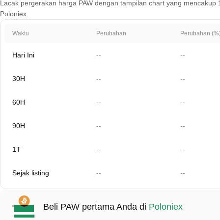
Lacak pergerakan harga PAW dengan tampilan chart yang mencakup 1 hari
Poloniex.
Waktu
Perubahan
Perubahan (%
Hari Ini
--
--
30H
--
--
60H
--
--
90H
--
--
1T
--
--
Sejak listing
--
--
Beli PAW pertama Anda di
Poloniex