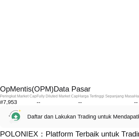
OpMentis(OPM)Data Pasar
Peringkat Market Cap
Fully Diluted Market Cap
Harga Tertinggi Sepanjang Masa
Ha
#7,953
--
--
--
Daftar dan Lakukan Trading untuk Mendapa
POLONIEX：Platform Terbaik untuk Trad