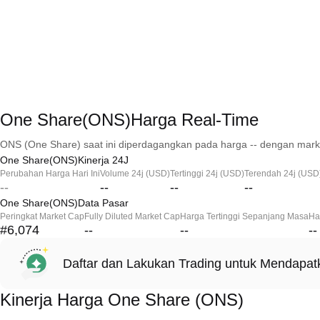
One Share(ONS)Harga Real-Time
ONS (One Share) saat ini diperdagangkan pada harga -- dengan marke
One Share(ONS)Kinerja 24J
Perubahan Harga Hari Ini
Volume 24j (USD)
Tertinggi 24j (USD)
Terendah 24j (USD
--
--
--
--
One Share(ONS)Data Pasar
Peringkat Market Cap
Fully Diluted Market Cap
Harga Tertinggi Sepanjang Masa
Ha
#6,074
--
--
--
Daftar dan Lakukan Trading untuk Mendapa
Kinerja Harga One Share (ONS)