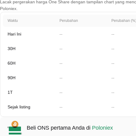
Lacak pergerakan harga One Share dengan tampilan chart yang mencakup 
Poloniex.
Waktu
Perubahan
Perubahan (%
Hari Ini
--
--
30H
--
--
60H
--
--
90H
--
--
1T
--
--
Sejak listing
--
--
Beli ONS pertama Anda di
Poloniex