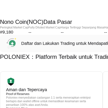
Nono Coin(NOC)Data Pasar
Peringkat Market Cap
Fully Diluted Market Cap
Harga Tertinggi Sepanjang Masa
Ha
#9,180
--
--
--
Daftar dan Lakukan Trading untuk Mendapa
POLONIEX：Platform Terbaik untuk Tradi
Aman dan Tepercaya
Proof of Reserves
Poloniex menyediakan cadangan 1:1 serta menerapkan enkripsi
berlapis dan wallet offline untuk memastikan keamanan serta
penarikan 100% atas aset Anda.