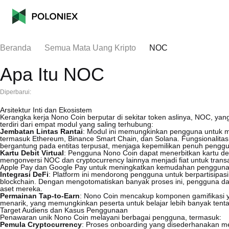
Beranda
Semua Mata Uang Kripto
NOC
Apa Itu NOC
Diperbarui:
Arsitektur Inti dan Ekosistem
Kerangka kerja Nono Coin berputar di sekitar token aslinya, NOC, yang
terdiri dari empat modul yang saling terhubung:
Jembatan Lintas Rantai
: Modul ini memungkinkan pengguna untuk me
termasuk Ethereum, Binance Smart Chain, dan Solana. Fungsionalitas
bergantung pada entitas terpusat, menjaga kepemilikan penuh penggun
Kartu Debit Virtual
: Pengguna Nono Coin dapat menerbitkan kartu de
mengonversi NOC dan cryptocurrency lainnya menjadi fiat untuk transaks
Apple Pay dan Google Pay untuk meningkatkan kemudahan pengguna
Integrasi DeFi
: Platform ini mendorong pengguna untuk berpartisipasi 
blockchain. Dengan mengotomatiskan banyak proses ini, pengguna da
aset mereka.
Permainan Tap-to-Earn
: Nono Coin mencakup komponen gamifikasi y
menarik, yang memungkinkan peserta untuk belajar lebih banyak ten
Target Audiens dan Kasus Penggunaan
Penawaran unik Nono Coin melayani berbagai pengguna, termasuk:
Pemula Cryptocurrency
: Proses onboarding yang disederhanakan m