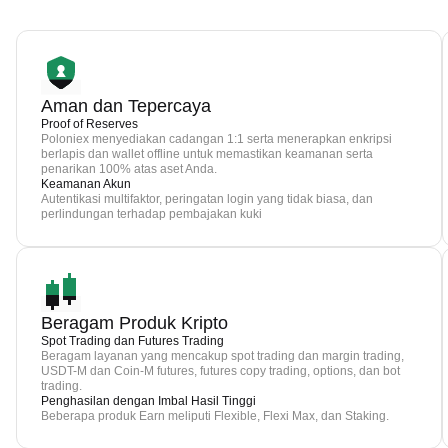
Aman dan Tepercaya
Proof of Reserves
Poloniex menyediakan cadangan 1:1 serta menerapkan enkripsi
berlapis dan wallet offline untuk memastikan keamanan serta
penarikan 100% atas aset Anda.
Keamanan Akun
Autentikasi multifaktor, peringatan login yang tidak biasa, dan
perlindungan terhadap pembajakan kuki
Beragam Produk Kripto
Spot Trading dan Futures Trading
Beragam layanan yang mencakup spot trading dan margin trading,
USDT-M dan Coin-M futures, futures copy trading, options, dan bot
trading.
Penghasilan dengan Imbal Hasil Tinggi
Beberapa produk Earn meliputi Flexible, Flexi Max, dan Staking.