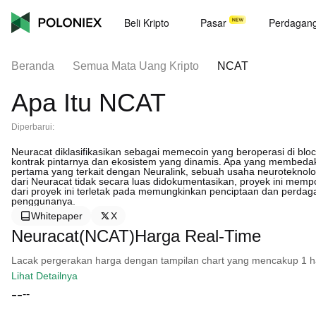
Beli Kripto
Pasar
Perdagan
Beranda
Semua Mata Uang Kripto
NCAT
Apa Itu NCAT
Diperbarui:
Neuracat diklasifikasikan sebagai memecoin yang beroperasi di b
kontrak pintarnya dan ekosistem yang dinamis. Apa yang membeda
pertama yang terkait dengan Neuralink, sebuah usaha neuroteknolo
dari Neuracat tidak secara luas didokumentasikan, proyek ini mempos
dari proyek ini terletak pada memungkinkan penciptaan dan perdagan
penggunanya.
Whitepaper
X
Neuracat(NCAT)Harga Real-Time
Lacak pergerakan harga dengan tampilan chart yang mencakup 1 hari, 
Lihat Detailnya
--
--