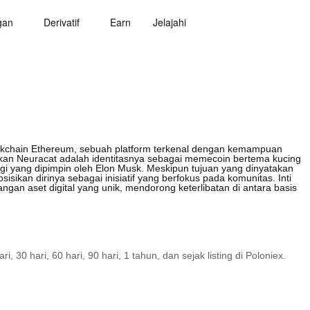
gan
Derivatif
Earn
Jelajahi
lockchain Ethereum, sebuah platform terkenal dengan kemampuan
kan Neuracat adalah identitasnya sebagai memecoin bertema kucing
gi yang dipimpin oleh Elon Musk. Meskipun tujuan yang dinyatakan
isikan dirinya sebagai inisiatif yang berfokus pada komunitas. Inti
gan aset digital yang unik, mendorong keterlibatan di antara basis
30 hari, 60 hari, 90 hari, 1 tahun, dan sejak listing di Poloniex.