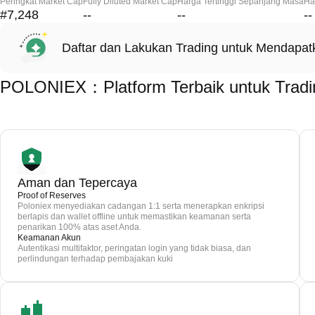
Peringkat Market Cap
Fully Diluted Market Cap
Harga Tertinggi Sepanjang Masa
Ha
#7,248
--
--
--
Daftar dan Lakukan Trading untuk Mendapa
POLONIEX：Platform Terbaik untuk Trad
Aman dan Tepercaya
Proof of Reserves
Poloniex menyediakan cadangan 1:1 serta menerapkan enkripsi
berlapis dan wallet offline untuk memastikan keamanan serta
penarikan 100% atas aset Anda.
Keamanan Akun
Autentikasi multifaktor, peringatan login yang tidak biasa, dan
perlindungan terhadap pembajakan kuki