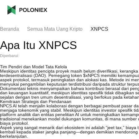
Beranda
Semua Mata Uang Kripto
XNPCS
Apa Itu XNPCS
Diperbarui:
Tim Pendiri dan Model Tata Kelola
Meskipun identitas pencipta proyek masih belum diverifikasi, kerang
terdesentralisasi (DAO). Pemegang token $xNPCS memiliki kemampu
aspek protokol, termasuk peningkatan dan alokasi kas. Metode ini me
menyukai pengambilan keputusan terdistribusi daripada struktur terpusa
Dokumentasi teknis menyampaikan bahwa kontribusi berasal dari pen
dan keuangan kuantitatif, meskipun identitas spesifik tidak dibagikan
sejalan dengan tren umum desentralisasi, yang berfokus pada ketahan
Kemitraan Strategis dan Pendanaan
NPCS AI telah menjalin kolaborasi dengan berbagai pembuat pasar dan
menjaga tokenomik yang stabil. Meskipun identitas investor spesifik 
platform analitik dan entitas penelitian AI untuk meningkatkan kemam
tradisional menekankan model dukungan komunitas, di mana sumber 
biaya protokol.
Aspek yang sangat menarik dari ekosistem ini adalah “jeet tax,” biay
kembali kepada staker jangka panjang—dengan demikian mendorong re
berkelanjutan.