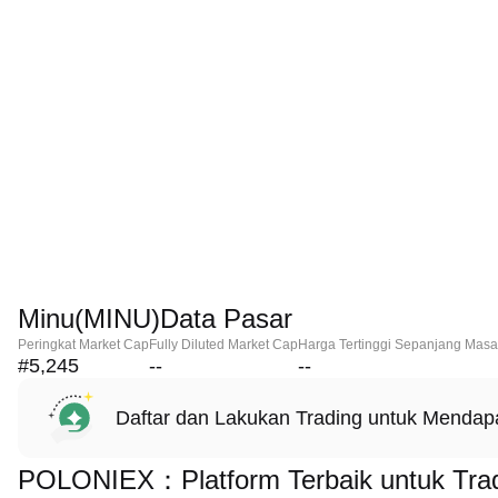
Minu(MINU)Data Pasar
Peringkat Market Cap
Fully Diluted Market Cap
Harga Tertinggi Sepanjang Masa
#5,245
--
--
Daftar dan Lakukan Trading untuk Menda
POLONIEX：Platform Terbaik untuk Trad