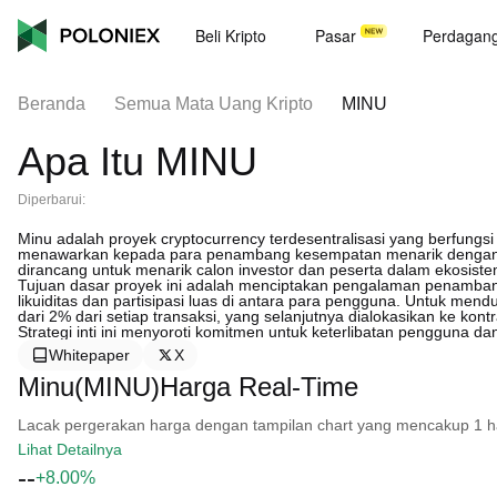
Beli Kripto
Pasar
Perdagan
Beranda
Semua Mata Uang Kripto
MINU
Apa Itu MINU
Diperbarui:
Minu adalah proyek cryptocurrency terdesentralisasi yang berfungsi 
menawarkan kepada para penambang kesempatan menarik dengan im
dirancang untuk menarik calon investor dan peserta dalam ekosis
Tujuan dasar proyek ini adalah menciptakan pengalaman penamban
likuiditas dan partisipasi luas di antara para pengguna. Untuk mendu
dari 2% dari setiap transaksi, yang selanjutnya dialokasikan ke k
Strategi inti ini menyoroti komitmen untuk keterlibatan pengguna da
Whitepaper
X
Minu(MINU)Harga Real-Time
Lacak pergerakan harga dengan tampilan chart yang mencakup 1 hari, 
Lihat Detailnya
--
+8.00%