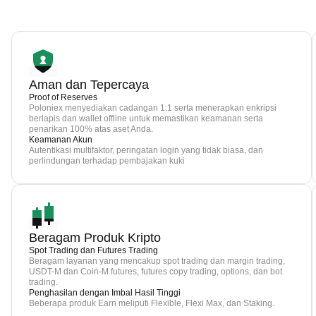
Aman dan Tepercaya
Proof of Reserves
Poloniex menyediakan cadangan 1:1 serta menerapkan enkripsi
berlapis dan wallet offline untuk memastikan keamanan serta
penarikan 100% atas aset Anda.
Keamanan Akun
Autentikasi multifaktor, peringatan login yang tidak biasa, dan
perlindungan terhadap pembajakan kuki
Beragam Produk Kripto
Spot Trading dan Futures Trading
Beragam layanan yang mencakup spot trading dan margin trading,
USDT-M dan Coin-M futures, futures copy trading, options, dan bot
trading.
Penghasilan dengan Imbal Hasil Tinggi
Beberapa produk Earn meliputi Flexible, Flexi Max, dan Staking.