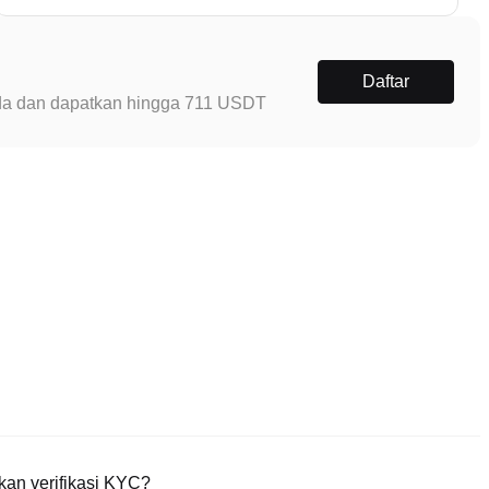
Daftar
Anda dan dapatkan hingga 711 USDT
an verifikasi KYC?