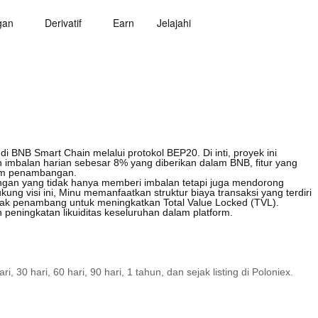
gan
Derivatif
Earn
Jelajahi
di BNB Smart Chain melalui protokol BEP20. Di inti, proyek ini
balan harian sebesar 8% yang diberikan dalam BNB, fitur yang
tem penambangan.
gan yang tidak hanya memberi imbalan tetapi juga mendorong
kung visi ini, Minu memanfaatkan struktur biaya transaksi yang terdiri
ontrak penambang untuk meningkatkan Total Value Locked (TVL).
n peningkatan likuiditas keseluruhan dalam platform.
30 hari, 60 hari, 90 hari, 1 tahun, dan sejak listing di Poloniex.