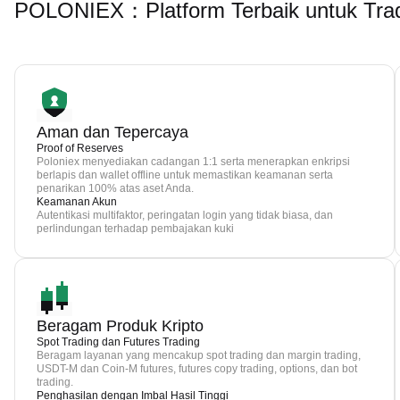
POLONIEX：Platform Terbaik untuk Tra
Aman dan Tepercaya
Proof of Reserves
Poloniex menyediakan cadangan 1:1 serta menerapkan enkripsi
berlapis dan wallet offline untuk memastikan keamanan serta
penarikan 100% atas aset Anda.
Keamanan Akun
Autentikasi multifaktor, peringatan login yang tidak biasa, dan
perlindungan terhadap pembajakan kuki
Beragam Produk Kripto
Spot Trading dan Futures Trading
Beragam layanan yang mencakup spot trading dan margin trading,
USDT-M dan Coin-M futures, futures copy trading, options, dan bot
trading.
Penghasilan dengan Imbal Hasil Tinggi