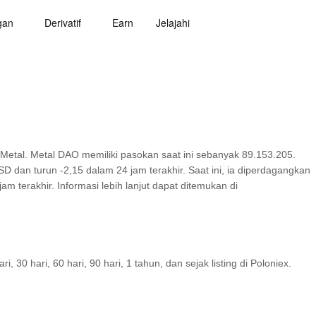
gan
Derivatif
Earn
Jelajahi
 Metal. Metal DAO memiliki pasokan saat ini sebanyak 89.153.205.
D dan turun -2,15 dalam 24 jam terakhir. Saat ini, ia diperdagangkan
m terakhir. Informasi lebih lanjut dapat ditemukan di
30 hari, 60 hari, 90 hari, 1 tahun, dan sejak listing di Poloniex.