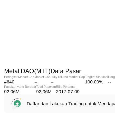
Metal DAO(MTL)Data Pasar
Peringkat Market Cap
Market Cap
Fully Diluted Market Cap
Tingkat Sirkulasi
Harg
#640
--
--
100.00
%
--
Pasokan yang Beredar
Total Pasokan
Rilis Pertama
92.06M
92.06M
2017-07-09
Daftar dan Lakukan Trading untuk Menda