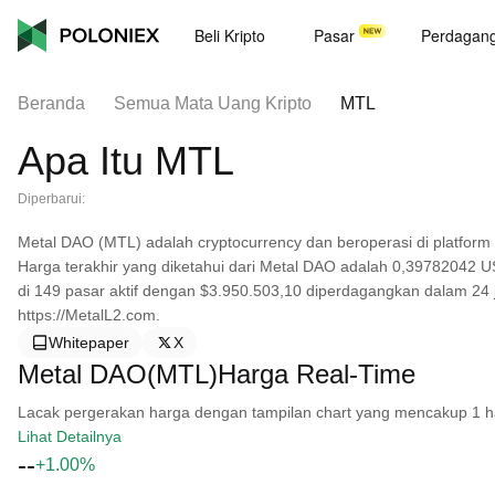
Beli Kripto
Pasar
Perdagan
Beranda
Semua Mata Uang Kripto
MTL
Apa Itu MTL
Diperbarui:
Metal DAO (MTL) adalah cryptocurrency dan beroperasi di platform
Harga terakhir yang diketahui dari Metal DAO adalah 0,39782042 US
di 149 pasar aktif dengan $3.950.503,10 diperdagangkan dalam 24 ja
https://MetalL2.com.
Whitepaper
X
Metal DAO(MTL)Harga Real-Time
Lacak pergerakan harga dengan tampilan chart yang mencakup 1 hari, 
Lihat Detailnya
--
+1.00%