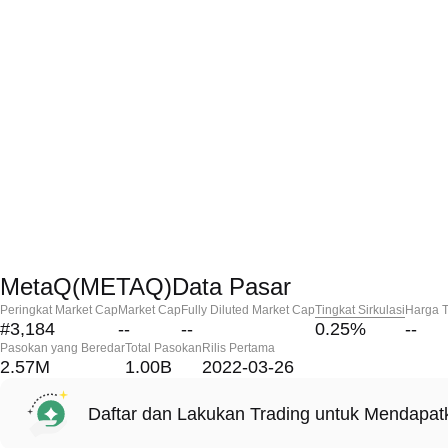
MetaQ(METAQ)Data Pasar
Peringkat Market Cap
Market Cap
Fully Diluted Market Cap
Tingkat Sirkulasi
Harga T
#3,184
--
--
0.25
%
--
Pasokan yang Beredar
Total Pasokan
Rilis Pertama
2.57M
1.00B
2022-03-26
Daftar dan Lakukan Trading untuk Mendapa