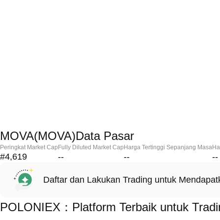
MOVA(MOVA)Data Pasar
Peringkat Market Cap
Fully Diluted Market Cap
Harga Tertinggi Sepanjang Masa
Ha
#4,619
--
--
--
Daftar dan Lakukan Trading untuk Mendapa
POLONIEX：Platform Terbaik untuk Tra