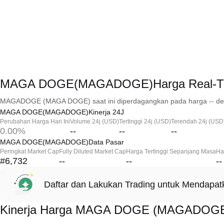
MAGA DOGE(MAGADOGE)Harga Real-T
MAGADOGE (MAGA DOGE) saat ini diperdagangkan pada harga -- den
MAGA DOGE(MAGADOGE)Kinerja 24J
Perubahan Harga Hari Ini
Volume 24j (USD)
Tertinggi 24j (USD)
Terendah 24j (USD
0.00%
--
--
--
MAGA DOGE(MAGADOGE)Data Pasar
Peringkat Market Cap
Fully Diluted Market Cap
Harga Tertinggi Sepanjang Masa
Ha
#6,732
--
--
--
Daftar dan Lakukan Trading untuk Mendapa
Kinerja Harga MAGA DOGE (MAGADOG