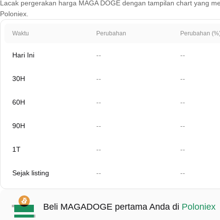
Lacak pergerakan harga MAGA DOGE dengan tampilan chart yang mencakup
Poloniex.
Waktu
Perubahan
Perubahan (%
Hari Ini
--
--
30H
--
--
60H
--
--
90H
--
--
1T
--
--
Sejak listing
--
--
Beli MAGADOGE pertama Anda di
Poloniex