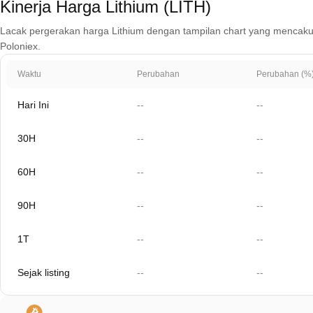
Kinerja Harga Lithium (LITH)
Lacak pergerakan harga Lithium dengan tampilan chart yang mencakup 1 h
Poloniex.
Waktu
Perubahan
Perubahan (%
Hari Ini
--
--
30H
--
--
60H
--
--
90H
--
--
1T
--
--
Sejak listing
--
--