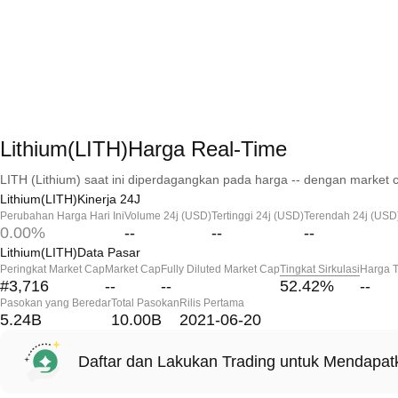
Lithium(LITH)Harga Real-Time
LITH (Lithium) saat ini diperdagangkan pada harga -- dengan market c
Lithium(LITH)Kinerja 24J
Perubahan Harga Hari Ini
Volume 24j (USD)
Tertinggi 24j (USD)
Terendah 24j (USD
0.00%
--
--
--
Lithium(LITH)Data Pasar
Peringkat Market Cap
Market Cap
Fully Diluted Market Cap
Tingkat Sirkulasi
Harga T
#3,716
--
--
52.42
%
--
Pasokan yang Beredar
Total Pasokan
Rilis Pertama
5.24B
10.00B
2021-06-20
Daftar dan Lakukan Trading untuk Mendapa