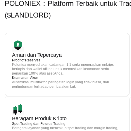
POLONIEX：Platform Terbaik untuk T
($LANDLORD)
Aman dan Tepercaya
Proof of Reserves
Poloniex menyediakan cadangan 1:1 serta menerapkan enkripsi
berlapis dan wallet offline untuk memastikan keamanan serta
penarikan 100% atas aset Anda.
Keamanan Akun
Autentikasi multifaktor, peringatan login yang tidak biasa, dan
perlindungan terhadap pembajakan kuki
Beragam Produk Kripto
Spot Trading dan Futures Trading
Beragam layanan yang mencakup spot trading dan margin trading,