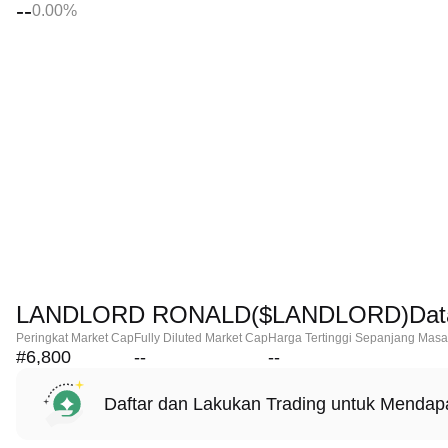
--
0.00%
LANDLORD RONALD($LANDLORD)Data
Peringkat Market Cap
Fully Diluted Market Cap
Harga Tertinggi Sepanjang Masa
#6,800
--
--
Daftar dan Lakukan Trading untuk Menda