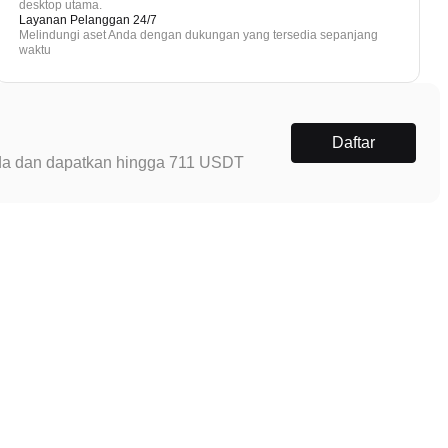
desktop utama.
Layanan Pelanggan 24/7
Melindungi aset Anda dengan dukungan yang tersedia sepanjang
waktu
Daftar
Anda dan dapatkan hingga 711 USDT