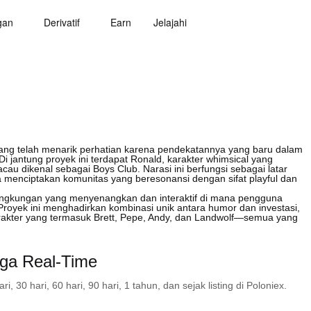
gan
Derivatif
Earn
Jelajahi
g telah menarik perhatian karena pendekatannya yang baru dalam
i jantung proyek ini terdapat Ronald, karakter whimsical yang
au dikenal sebagai Boys Club. Narasi ini berfungsi sebagai latar
a menciptakan komunitas yang beresonansi dengan sifat playful dan
gkungan yang menyenangkan dan interaktif di mana pengguna
Proyek ini menghadirkan kombinasi unik antara humor dan investasi,
kter yang termasuk Brett, Pepe, Andy, dan Landwolf—semua yang
a Real-Time
30 hari, 60 hari, 90 hari, 1 tahun, dan sejak listing di Poloniex.