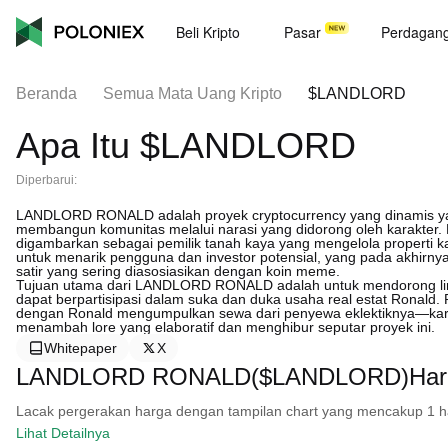
Beli Kripto
Pasar
Perdagan
Beranda
Semua Mata Uang Kripto
$LANDLORD
Apa Itu $LANDLORD
Diperbarui:
LANDLORD RONALD adalah proyek cryptocurrency yang dinamis yan
membangun komunitas melalui narasi yang didorong oleh karakter. D
digambarkan sebagai pemilik tanah kaya yang mengelola properti kac
untuk menarik pengguna dan investor potensial, yang pada akhirny
satir yang sering diasosiasikan dengan koin meme.
Tujuan utama dari LANDLORD RONALD adalah untuk mendorong lin
dapat berpartisipasi dalam suka dan duka usaha real estat Ronald. 
dengan Ronald mengumpulkan sewa dari penyewa eklektiknya—kara
menambah lore yang elaboratif dan menghibur seputar proyek ini.
Whitepaper
X
LANDLORD RONALD($LANDLORD)Harg
Lacak pergerakan harga dengan tampilan chart yang mencakup 1 hari, 
Lihat Detailnya