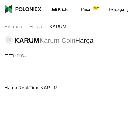
Beli Kripto
Pasar
Perdagan
Beranda
Harga
KARUM
KARUM
Karum Coin
Harga
--
0.00%
Harga Real-Time KARUM