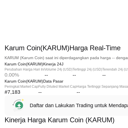
Karum Coin(KARUM)Harga Real-Time
KARUM (Karum Coin) saat ini diperdagangkan pada harga -- dengan
Karum Coin(KARUM)Kinerja 24J
Perubahan Harga Hari Ini
Volume 24j (USD)
Tertinggi 24j (USD)
Terendah 24j (
0.00%
--
--
--
Karum Coin(KARUM)Data Pasar
Peringkat Market Cap
Fully Diluted Market Cap
Harga Tertinggi Sepanjang Masa
#7,183
--
--
Daftar dan Lakukan Trading untuk Menda
Kinerja Harga Karum Coin (KARUM)