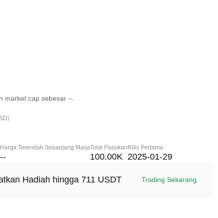
 market cap sebesar --.
USD)
Harga Terendah Sepanjang Masa
Total Pasokan
Rilis Pertama
--
100.00K
2025-01-29
patkan Hadiah hingga 711 USDT
Trading Sekarang