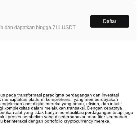
Daftar
Anda dan dapatkan hingga 711 USDT
kus pada transformasi paradigma perdagangan dan investasi
ntuk menciptakan platform komprehensif yang memberdayakan
lolaan aset digital mereka yang aman, efisien, dan intuitif.
i kompleksitas dalam melakukan transaksi. Dengan cepatnya
ikan alat yang tidak hanya memfasilitasi perdagangan tetapi juga
lui proses pembelian yang disederhanakan atau fitur keamanan
du berinteraksi dengan portofolio cryptocurrency mereka.