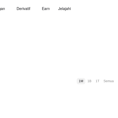
gan
Derivatif
Earn
Jelajahi
1M
1B
1T
Semua