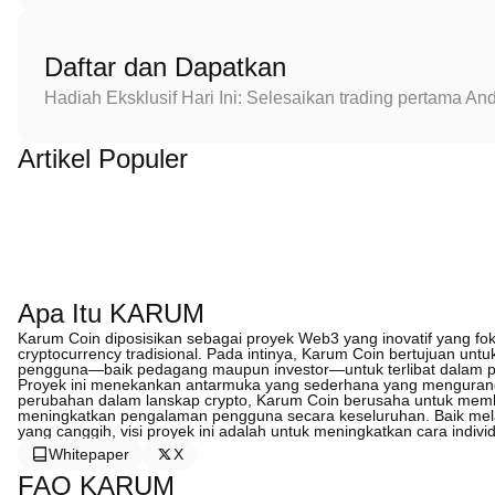
Daftar dan Dapatkan
Hadiah Eksklusif Hari Ini: Selesaikan trading pertama 
Artikel Populer
Apa Itu KARUM
Karum Coin diposisikan sebagai proyek Web3 yang inovatif yang fo
cryptocurrency tradisional. Pada intinya, Karum Coin bertujuan u
pengguna—baik pedagang maupun investor—untuk terlibat dalam penge
Proyek ini menekankan antarmuka yang sederhana yang mengurang
perubahan dalam lanskap crypto, Karum Coin berusaha untuk member
meningkatkan pengalaman pengguna secara keseluruhan. Baik mela
yang canggih, visi proyek ini adalah untuk meningkatkan cara indivi
Whitepaper
X
FAQ KARUM