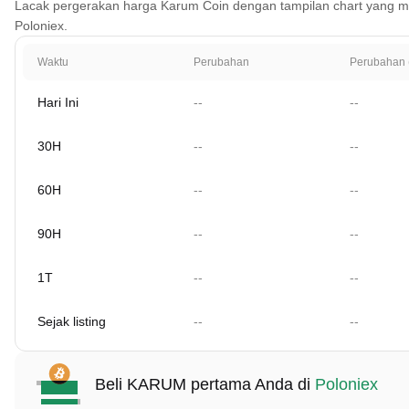
Lacak pergerakan harga Karum Coin dengan tampilan chart yang mencak
Poloniex.
Waktu
Perubahan
Perubahan 
Hari Ini
--
--
30H
--
--
60H
--
--
90H
--
--
1T
--
--
Sejak listing
--
--
Beli KARUM pertama Anda di
Poloniex