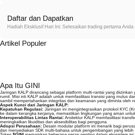
Daftar dan Dapatkan
Hadiah Eksklusif Hari Ini: Selesaikan trading pertama An
Artikel Populer
Apa Itu GINI
Jaringan KALP dirancang sebagai platform multi-rantai yang diizinkan
rumit. Misi inti KALP adalah untuk memfasilitasi transisi yang mulus d
sambil mempertahankan integritas dan keamanan yang diminta oleh r
Aspek Kunci dari Jaringan KALP:
Kepatuhan Regulasi:
Jaringan ini mengintegrasikan protokol KYC (
ke dalam kerangka kerjanya, memastikan lingkungan yang aman untuk
Interoperabilitas Lintas Rantai:
Arsitektur KALP memfasilitasi transf
meningkatkan likuiditas dan aksesibilitas bagi pengguna.
Adopsi Perusahaan:
Desain modular platform ini menarik bagi peru
dan menyediakan SDK multi-bahasa untuk pengembangan yang lebih
Token
$GINI
memainkan beberapa peran penting dalam ekosistem ini: