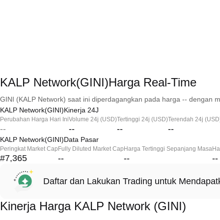
KALP Network(GINI)Harga Real-Time
GINI (KALP Network) saat ini diperdagangkan pada harga -- dengan ma
KALP Network(GINI)Kinerja 24J
Perubahan Harga Hari Ini
Volume 24j (USD)
Tertinggi 24j (USD)
Terendah 24j (USD
--
--
--
--
KALP Network(GINI)Data Pasar
Peringkat Market Cap
Fully Diluted Market Cap
Harga Tertinggi Sepanjang Masa
Ha
#7,365
--
--
--
Daftar dan Lakukan Trading untuk Mendapa
Kinerja Harga KALP Network (GINI)