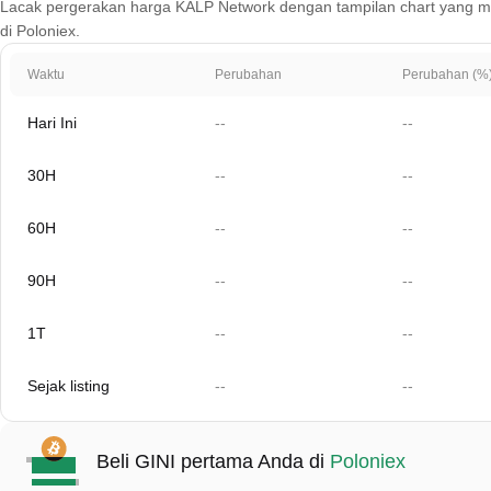
Lacak pergerakan harga KALP Network dengan tampilan chart yang mencak
di Poloniex.
Waktu
Perubahan
Perubahan (%
Hari Ini
--
--
30H
--
--
60H
--
--
90H
--
--
1T
--
--
Sejak listing
--
--
Beli GINI pertama Anda di
Poloniex