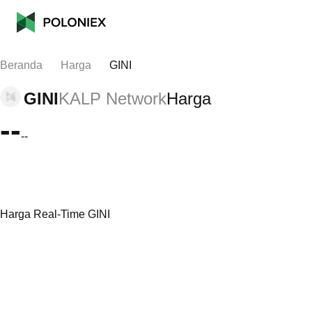
Beranda
Harga
GINI
GINI
KALP Network
Harga
--
--
Harga Real-Time GINI