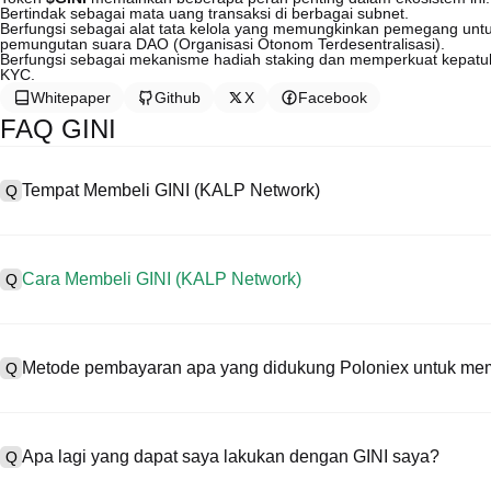
Bertindak sebagai mata uang transaksi di berbagai subnet.
Berfungsi sebagai alat tata kelola yang memungkinkan pemegang untu
pemungutan suara DAO (Organisasi Otonom Terdesentralisasi).
Berfungsi sebagai mekanisme hadiah staking dan memperkuat kepatuha
KYC.
Whitepaper
Github
X
Facebook
FAQ GINI
Tempat Membeli GINI (KALP Network)
Q
A
Centralized exchange (CEX) adalah salah satu cara termudah dan 
antarmuka yang ramah pengguna, likuiditas tinggi, dan berbagai al
Cara Membeli GINI (KALP Network)
Q
mendukung trading berbagai mata uang kripto, termasuk GINI, dan 
Beli KALP Network di CEX dengan langkah berikut:
A
Mulai perjalanan kripto Anda dalam empat langkah dengan Poloniex,
1. Buat akun dan selesaikan verifikasi KYC.
Network) dan beragam aset digital berkualitas tinggi.
Metode pembayaran apa yang didukung Poloniex untuk mem
Q
2. Danai akun Anda dengan mata uang fiat dan mata uang kripto.
3. Cari GINI.
4. Tempatkan market/limit order untuk membeli.
A
Poloniex mendukung:
1) Kartu Kredit/Debit (seperti Visa dan Mastercard) untuk membeli 
Apa lagi yang dapat saya lakukan dengan GINI saya?
Q
2) P2P trading untuk membeli USDT dari pengguna lain yang dilind