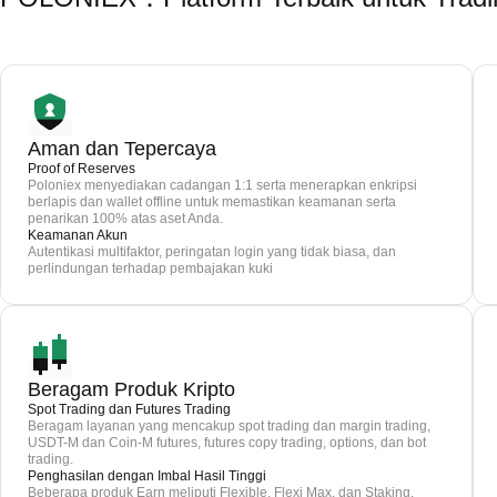
Aman dan Tepercaya
Proof of Reserves
Poloniex menyediakan cadangan 1:1 serta menerapkan enkripsi
berlapis dan wallet offline untuk memastikan keamanan serta
penarikan 100% atas aset Anda.
Keamanan Akun
Autentikasi multifaktor, peringatan login yang tidak biasa, dan
perlindungan terhadap pembajakan kuki
Beragam Produk Kripto
Spot Trading dan Futures Trading
Beragam layanan yang mencakup spot trading dan margin trading,
USDT-M dan Coin-M futures, futures copy trading, options, dan bot
trading.
Penghasilan dengan Imbal Hasil Tinggi
Beberapa produk Earn meliputi Flexible, Flexi Max, dan Staking.