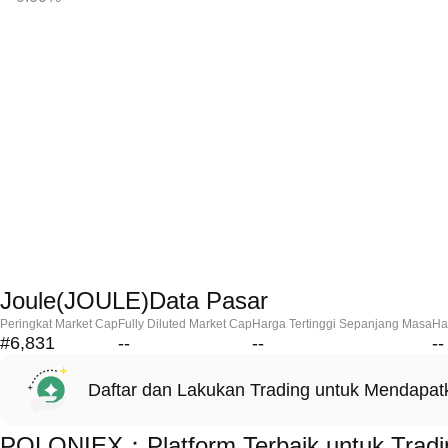
Joule(JOULE)Data Pasar
Peringkat Market Cap
Fully Diluted Market Cap
Harga Tertinggi Sepanjang Masa
Ha
#6,831
--
--
--
Daftar dan Lakukan Trading untuk Mendapa
POLONIEX：Platform Terbaik untuk Tradi