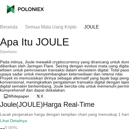
Beranda
Semua Mata Uang Kripto
JOULE
Apa Itu JOULE
Diperbarui:
Pada intinya, Joule mewakili cryptocurrency yang dirancang untuk d
diberikan oleh Jaringan Flare. Seiring dengan evolusi mata uang dig
efisien untuk pemrosesan transaksi dalam ekosistem digital. Total pa
upaya sadar untuk menyeimbangkan ketersediaan dan retensi nilai.
Proyek ini memosisikan dirinya sebagai alternatif yang layak bagi pen
konvensional, meningkatkan pengalaman transaksi digital dengan la
digital semakin berkembang, Joule bercita-cita untuk memenuhi permi
komprehensif dan dapat diskalakan.
Whitepaper
X
Joule(JOULE)Harga Real-Time
Lacak pergerakan harga dengan tampilan chart yang mencakup 1 hari, 30 
Lihat Detailnya
--
0.00%