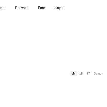
gan
Derivatif
Earn
Jelajahi
1M
1B
1T
Semua