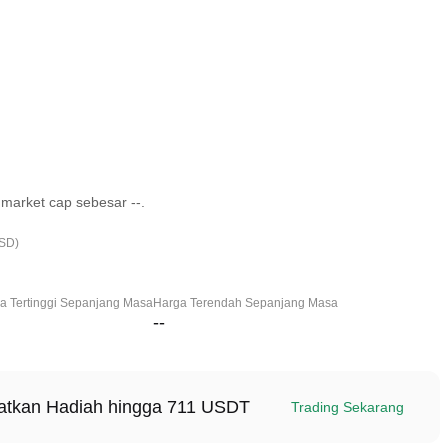
market cap sebesar --.
USD)
a Tertinggi Sepanjang Masa
Harga Terendah Sepanjang Masa
--
patkan Hadiah hingga 711 USDT
Trading Sekarang