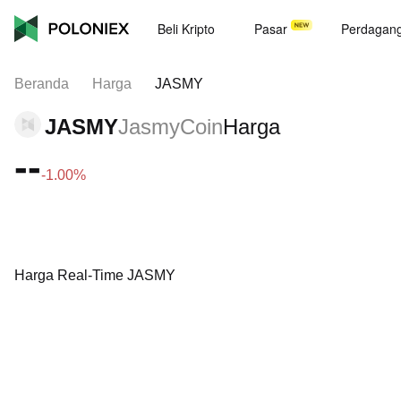
Beli Kripto
Pasar
Perdagan
Beranda
Harga
JASMY
JASMY
JasmyCoin
Harga
--
-1.00%
Harga Real-Time JASMY