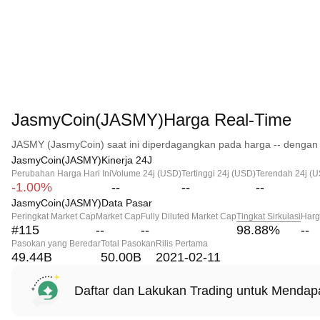
JasmyCoin(JASMY)Harga Real-Time
JASMY (JasmyCoin) saat ini diperdagangkan pada harga -- dengan 
JasmyCoin(JASMY)Kinerja 24J
Perubahan Harga Hari Ini
Volume 24j (USD)
Tertinggi 24j (USD)
Terendah 24j (
-1.00%
--
--
--
JasmyCoin(JASMY)Data Pasar
Peringkat Market Cap
Market Cap
Fully Diluted Market Cap
Tingkat Sirkulasi
Harg
#115
--
--
98.88
%
--
Pasokan yang Beredar
Total Pasokan
Rilis Pertama
49.44B
50.00B
2021-02-11
Daftar dan Lakukan Trading untuk Menda