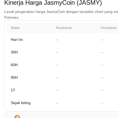
Kinerja Harga JasmyCoin (JASMY)
Lacak pergerakan harga JasmyCoin dengan tampilan chart yang mencaku
Poloniex.
Waktu
Perubahan
Perubahan 
Hari Ini
--
--
30H
--
--
60H
--
--
90H
--
--
1T
--
--
Sejak listing
--
--