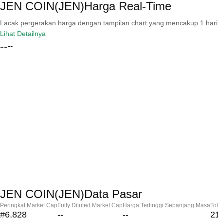
JEN COIN(JEN)Harga Real-Time
Lacak pergerakan harga dengan tampilan chart yang mencakup 1 hari, 30 
Lihat Detailnya
--
--
JEN COIN(JEN)Data Pasar
Peringkat Market Cap
Fully Diluted Market Cap
Harga Tertinggi Sepanjang Masa
To
#6,828
--
--
2