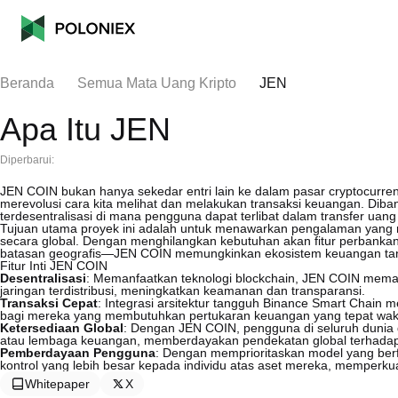
Beranda
Semua Mata Uang Kripto
JEN
Apa Itu JEN
Diperbarui:
JEN COIN bukan hanya sekedar entri lain ke dalam pasar cryptocurre
merevolusi cara kita melihat dan melakukan transaksi keuangan. Dib
terdesentralisasi di mana pengguna dapat terlibat dalam transfer uan
Tujuan utama proyek ini adalah untuk menawarkan pengalaman yang 
secara global. Dengan menghilangkan kebutuhan akan fitur perbankan t
batasan geografis—JEN COIN memungkinkan ekosistem keuangan tanpa 
Fitur Inti JEN COIN
Desentralisasi
: Memanfaatkan teknologi blockchain, JEN COIN memas
jaringan terdistribusi, meningkatkan keamanan dan transparansi.
Transaksi Cepat
: Integrasi arsitektur tangguh Binance Smart Chain 
bagi mereka yang membutuhkan pertukaran keuangan yang tepat wak
Ketersediaan Global
: Dengan JEN COIN, pengguna di seluruh dunia 
atau lembaga keuangan, memberdayakan pendekatan global terhada
Pemberdayaan Pengguna
: Dengan memprioritaskan model yang be
kontrol yang lebih besar kepada individu atas aset mereka, memperkua
Whitepaper
X