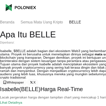
Beranda
Semua Mata Uang Kripto
BELLE
Apa Itu BELLE
Diperbarui:
Isabelle, $BELLE adalah bagian dari ekosistem Web3 yang berkemban
utama. Proyek ini berusaha untuk menetapkan dirinya sebagai
mata ua
blockchain yang transparan. Dengan demikian, proyek ini bertujua
berinteraksi dengan sistem keuangan tanpa perantara atau pengawasan
Tujuan utama dari proyek Isabelle adalah menciptakan ekosistem yan
banyak proyek cryptocurrency yang sering kali terasa dingin dan tid
ramah dan menyambut. Dengan menjadikan cryptocurrency lebih dapat d
audiens yang lebih luas, khususnya mereka yang mungkin sebelumnya 
crypto tradisional.
Whitepaper
X
Isabelle(BELLE)Harga Real-Time
Lacak pergerakan harga dengan tampilan chart yang mencakup 1 hari, 30 
Lihat Detailnya