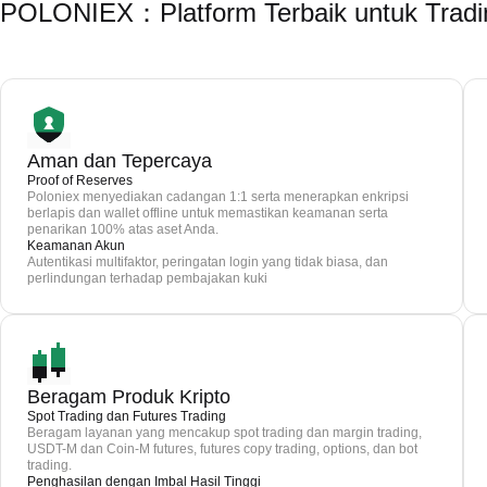
POLONIEX：Platform Terbaik untuk Tradin
Aman dan Tepercaya
Proof of Reserves
Poloniex menyediakan cadangan 1:1 serta menerapkan enkripsi
berlapis dan wallet offline untuk memastikan keamanan serta
penarikan 100% atas aset Anda.
Keamanan Akun
Autentikasi multifaktor, peringatan login yang tidak biasa, dan
perlindungan terhadap pembajakan kuki
Beragam Produk Kripto
Spot Trading dan Futures Trading
Beragam layanan yang mencakup spot trading dan margin trading,
USDT-M dan Coin-M futures, futures copy trading, options, dan bot
trading.
Penghasilan dengan Imbal Hasil Tinggi