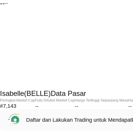
--
--
Isabelle(BELLE)Data Pasar
Peringkat Market Cap
Fully Diluted Market Cap
Harga Tertinggi Sepanjang Masa
Ha
#7,143
--
--
--
Daftar dan Lakukan Trading untuk Mendapa