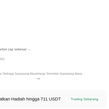
rket cap sebesar --.
USD)
a Tertinggi Sepanjang Masa
Harga Terendah Sepanjang Masa
--
patkan Hadiah hingga 711 USDT
Trading Sekarang