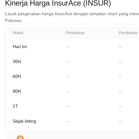
Kinerja Harga InsurAce (INSUR)
Lacak pergerakan harga InsurAce dengan tampilan chart yang mencakup
Poloniex.
Waktu
Perubahan
Perubahan 
Hari Ini
--
--
30H
--
--
60H
--
--
90H
--
--
1T
--
--
Sejak listing
--
--