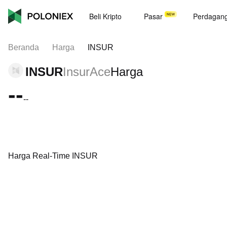
Beli Kripto
Pasar
Perdagan
Beranda
Harga
INSUR
INSUR
InsurAce
Harga
--
--
Harga Real-Time INSUR