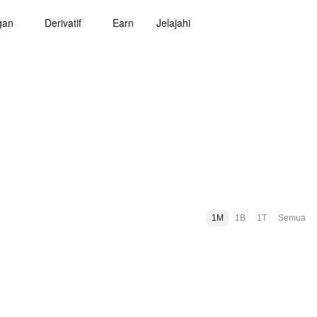
gan
Derivatif
Earn
Jelajahi
1M
1B
1T
Semua