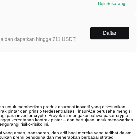
Beli Sekarang
Daftar
Anda dan dapatkan hingga 711 USDT
uan untuk memberikan produk asuransi inovatif yang disesuaikan
ak pintar dan prinsip terdesentralisasi, InsurAce berusaha mengisi
agi para investor crypto. Proyek ini mengakui bahwa pasar crypto
hingga kerentanan kontrak pintar – dan bertujuan untuk menawarkan
gurangi risiko-risiko ini.
yang aman, transparan, dan adil bagi mereka yang terlibat dalam
mpulkan premi pengguna dan menerapkan berbagai strategi