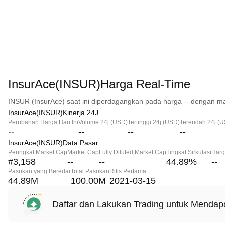
InsurAce(INSUR)Harga Real-Time
INSUR (InsurAce) saat ini diperdagangkan pada harga -- dengan ma
InsurAce(INSUR)Kinerja 24J
Perubahan Harga Hari Ini
Volume 24j (USD)
Tertinggi 24j (USD)
Terendah 24j (
--
--
--
--
InsurAce(INSUR)Data Pasar
Peringkat Market Cap
Market Cap
Fully Diluted Market Cap
Tingkat Sirkulasi
Harg
#3,158
--
--
44.89
%
--
Pasokan yang Beredar
Total Pasokan
Rilis Pertama
44.89M
100.00M
2021-03-15
Daftar dan Lakukan Trading untuk Menda