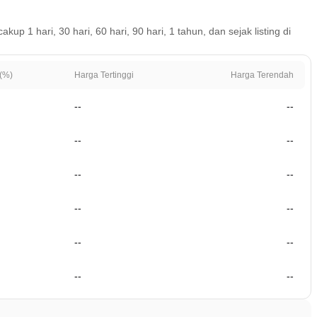
 1 hari, 30 hari, 60 hari, 90 hari, 1 tahun, dan sejak listing di
(%)
Harga Tertinggi
Harga Terendah
--
--
--
--
--
--
--
--
--
--
--
--