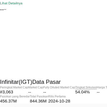
Lihat Detailnya
--
--
Infinitar(IGT)Data Pasar
Peringkat Market Cap
Market Cap
Fully Diluted Market Cap
Tingkat Sirkulasi
Harga T
#3,063
--
--
54.04
%
--
Pasokan yang Beredar
Total Pasokan
Rilis Pertama
456.37M
844.36M
2024-10-28