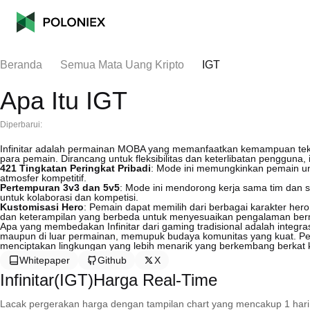
Beranda
Semua Mata Uang Kripto
IGT
Apa Itu IGT
Diperbarui:
Infinitar adalah permainan MOBA yang memanfaatkan kemampuan tekn
para pemain. Dirancang untuk fleksibilitas dan keterlibatan pengguna
421 Tingkatan Peringkat Pribadi
: Mode ini memungkinkan pemain un
atmosfer kompetitif.
Pertempuran 3v3 dan 5v5
: Mode ini mendorong kerja sama tim dan s
untuk kolaborasi dan kompetisi.
Kustomisasi Hero
: Pemain dapat memilih dari berbagai karakter her
dan keterampilan yang berbeda untuk menyesuaikan pengalaman berma
Apa yang membedakan Infinitar dari gaming tradisional adalah integras
maupun di luar permainan, memupuk budaya komunitas yang kuat. Pem
menciptakan lingkungan yang lebih menarik yang berkembang berkat k
Whitepaper
Github
X
Infinitar(IGT)Harga Real-Time
Lacak pergerakan harga dengan tampilan chart yang mencakup 1 hari, 30 