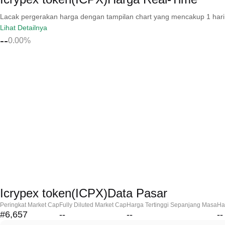
Lacak pergerakan harga dengan tampilan chart yang mencakup 1 hari, 30 
Lihat Detailnya
--
0.00%
Icrypex token(ICPX)Data Pasar
Peringkat Market Cap
Fully Diluted Market Cap
Harga Tertinggi Sepanjang Masa
Ha
#6,657
--
--
--