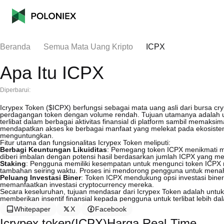
Beranda
Semua Mata Uang Kripto
ICPX
Apa Itu ICPX
Diperbarui:
Icrypex Token ($ICPX) berfungsi sebagai mata uang asli dari bursa cr
perdagangan token dengan volume rendah. Tujuan utamanya adalah
terlibat dalam berbagai aktivitas finansial di platform sambil memak
mendapatkan akses ke berbagai manfaat yang melekat pada ekosiste
menguntungkan.
Fitur utama dan fungsionalitas Icrypex Token meliputi:
Berbagi Keuntungan Likuiditas
: Pemegang token ICPX menikmati ma
diberi imbalan dengan potensi hasil berdasarkan jumlah ICPX yang m
Staking
: Pengguna memiliki kesempatan untuk mengunci token ICP
tambahan seiring waktu. Proses ini mendorong pengguna untuk menah
Peluang Investasi Biner
: Token ICPX mendukung opsi investasi bin
memanfaatkan investasi cryptocurrency mereka.
Secara keseluruhan, tujuan mendasar dari Icrypex Token adalah unt
memberikan insentif finansial kepada pengguna untuk terlibat lebih da
Whitepaper
X
Facebook
Icrypex token(ICPX)Harga Real-Time