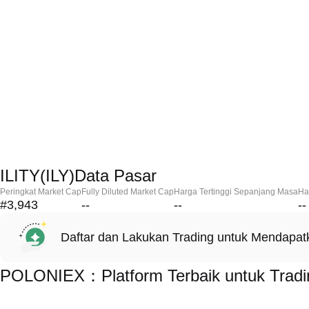
ILITY(ILY)Data Pasar
Peringkat Market Cap
Fully Diluted Market Cap
Harga Tertinggi Sepanjang Masa
Ha
#3,943
--
--
--
Daftar dan Lakukan Trading untuk Mendapa
POLONIEX：Platform Terbaik untuk Tradin