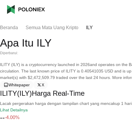
Beranda
Semua Mata Uang Kripto
ILY
Apa Itu ILY
Diperbarui:
ILITY (ILY) is a cryptocurrency launched in 2026and operates on the Ba
circulation. The last known price of ILITY is 0.40541035 USD and is up 8
market(s) with $2,472,509.79 traded over the last 24 hours. More informa
Whitepaper
X
ILITY(ILY)Harga Real-Time
Lacak pergerakan harga dengan tampilan chart yang mencakup 1 hari, 30 
Lihat Detailnya
--
-4.00%