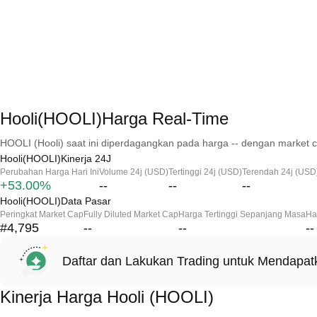
Hooli(HOOLI)Harga Real-Time
HOOLI (Hooli) saat ini diperdagangkan pada harga -- dengan market c
Hooli(HOOLI)Kinerja 24J
Perubahan Harga Hari Ini
Volume 24j (USD)
Tertinggi 24j (USD)
Terendah 24j (USD
+53.00%
--
--
--
Hooli(HOOLI)Data Pasar
Peringkat Market Cap
Fully Diluted Market Cap
Harga Tertinggi Sepanjang Masa
Ha
#4,795
--
--
--
Daftar dan Lakukan Trading untuk Mendapa
Kinerja Harga Hooli (HOOLI)