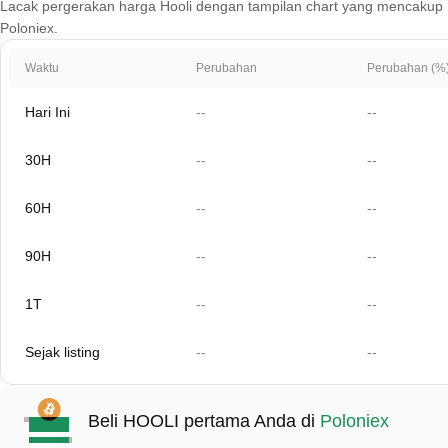
Lacak pergerakan harga Hooli dengan tampilan chart yang mencakup 1 har
Poloniex.
Waktu
Perubahan
Perubahan (%
Hari Ini
--
--
30H
--
--
60H
--
--
90H
--
--
1T
--
--
Sejak listing
--
--
Beli HOOLI pertama Anda di
Poloniex