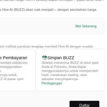
a Hive AI (BUZZ) akan naik menjadi
--
dengan perubahan harga
Beli Sekarang
uk melihat panduan lengkap membeli Hive AI dengan mudah.
de Pembayaran
Simpan BUZZ
mbeli stablecoin
Setelah menerima BUZZ di akun spot
) menggunakan
Anda di Poloniex, Anda dapat
u
menggunakannya untuk memperoleh
nya untuk
hasil, melakukan trading, atau
 di pasar spot.
sekadar menyimpannya.
Perdagangan
Daftar