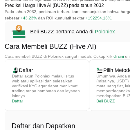
Prediksi Harga Hive AI (BUZZ) pada tahun 2032
Pada tahun 2032, perkiraan terbaru kami menunjukkan bahwa harg
sebesar
+43.23%
dan ROI kumulatif sekitar
+192294.13%
.
Beli BUZZ pertama Anda di
Poloniex
Cara Membeli BUZZ (Hive AI)
Cara membeli BUZZ di Poloniex sangat mudah. Cukup klik
di sini
unt
Daftar
Pilih Meto
Daftar akun Poloniex melalui situs
Umumnya, Anda me
web atau aplikasi dan selesaikan
(misalnya, USDT
verifikasi KYC agar dapat menikmati
mata uang fiat, lal
trading tanpa hambatan dan layanan
memperdagangkan
lainnya.
mendapatkan BUZZ
Daftar
Beli BUZZ
Daftar dan Dapatkan