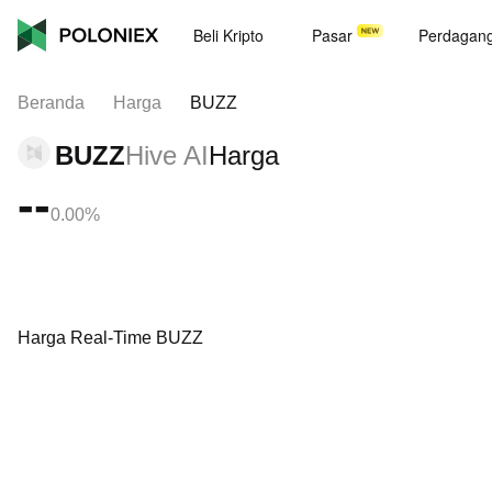
Beli Kripto
Pasar
Perdagan
Beranda
Harga
BUZZ
BUZZ
Hive AI
Harga
--
0.00%
Harga Real-Time BUZZ