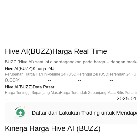
Hive AI(BUZZ)Harga Real-Time
BUZZ (Hive AI) saat ini diperdagangkan pada harga -- dengan marke
Hive AI(BUZZ)Kinerja 24J
Perubahan Harga Hari Ini
Volume 24j (USD)
Tertinggi 24j (USD)
Terendah 24j (
0.00%
--
--
--
Hive AI(BUZZ)Data Pasar
Harga Tertinggi Sepanjang Masa
Harga Terendah Sepanjang Masa
Rilis Perta
--
--
2025-01
Daftar dan Lakukan Trading untuk Menda
Kinerja Harga Hive AI (BUZZ)