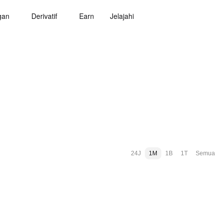
gan
Derivatif
Earn
Jelajahi
24J
1M
1B
1T
Semua