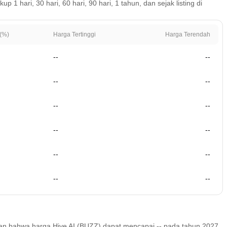
 hari, 30 hari, 60 hari, 90 hari, 1 tahun, dan sejak listing di
(%)
Harga Tertinggi
Harga Terendah
--
--
--
--
--
--
--
--
--
--
--
--
rakan bahwa harga Hive AI (BUZZ) dapat mencapai
--
pada tahun 2027.