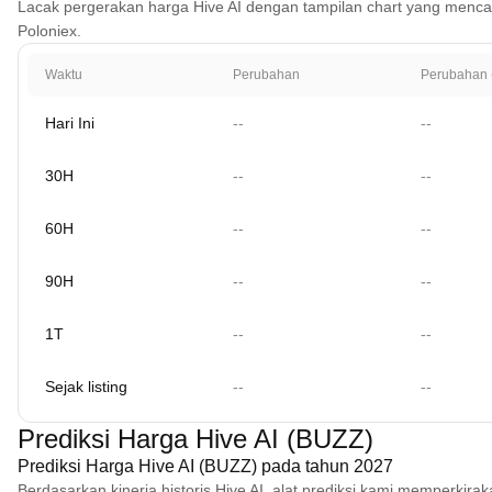
Lacak pergerakan harga Hive AI dengan tampilan chart yang mencakup 1
Poloniex.
Waktu
Perubahan
Perubahan 
Hari Ini
--
--
30H
--
--
60H
--
--
90H
--
--
1T
--
--
Sejak listing
--
--
Prediksi Harga Hive AI (BUZZ)
Prediksi Harga Hive AI (BUZZ) pada tahun 2027
Berdasarkan kinerja historis Hive AI, alat prediksi kami memperki