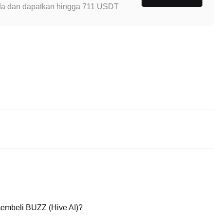
Anda dan dapatkan hingga 711 USDT
n paling andal untuk membeli Hive AI. Bursa ini menyediakan
 alat trading untuk memudahkan trading. Misalnya, Poloniex
dan menawarkan biaya trading yang kompetitif.
x, platform yang aman dan intuitif. Mulailah trading BUZZ (Hive AI)
embeli BUZZ (Hive AI)?
.