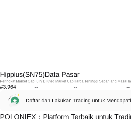
Hippius(SN75)Data Pasar
Peringkat Market Cap
Fully Diluted Market Cap
Harga Tertinggi Sepanjang Masa
Ha
#3,964
--
--
--
Daftar dan Lakukan Trading untuk Mendapa
POLONIEX：Platform Terbaik untuk Tradi