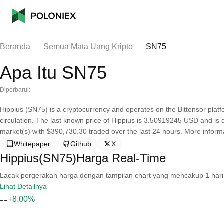
Beranda
Semua Mata Uang Kripto
SN75
Apa Itu SN75
Diperbarui:
Hippius (SN75) is a cryptocurrency and operates on the Bittensor platf
circulation. The last known price of Hippius is 3.50919245 USD and is do
market(s) with $390,730.30 traded over the last 24 hours. More informa
Whitepaper
Github
X
Hippius(SN75)Harga Real-Time
Lacak pergerakan harga dengan tampilan chart yang mencakup 1 hari, 30 
Lihat Detailnya
--
+8.00%