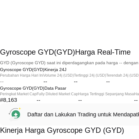
Gyroscope GYD(GYD)Harga Real-Time
GYD (Gyroscope GYD) saat ini diperdagangkan pada harga -- dengan 
Gyroscope GYD(GYD)Kinerja 24J
Perubahan Harga Hari Ini
Volume 24j (USD)
Tertinggi 24j (USD)
Terendah 24j (USD
--
--
--
--
Gyroscope GYD(GYD)Data Pasar
Peringkat Market Cap
Fully Diluted Market Cap
Harga Tertinggi Sepanjang Masa
Ha
#8,163
--
--
--
Daftar dan Lakukan Trading untuk Mendapa
Kinerja Harga Gyroscope GYD (GYD)