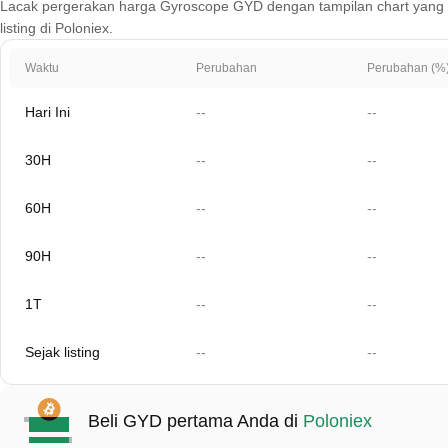
Lacak pergerakan harga Gyroscope GYD dengan tampilan chart yang men
listing di Poloniex.
Waktu
Perubahan
Perubahan (%
Hari Ini
--
--
30H
--
--
60H
--
--
90H
--
--
1T
--
--
Sejak listing
--
--
Beli GYD pertama Anda di
Poloniex