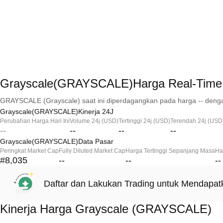
Grayscale(GRAYSCALE)Harga Real-Time
GRAYSCALE (Grayscale) saat ini diperdagangkan pada harga -- denga
Grayscale(GRAYSCALE)Kinerja 24J
Perubahan Harga Hari Ini
Volume 24j (USD)
Tertinggi 24j (USD)
Terendah 24j (USD
--
--
--
--
Grayscale(GRAYSCALE)Data Pasar
Peringkat Market Cap
Fully Diluted Market Cap
Harga Tertinggi Sepanjang Masa
Ha
#8,035
--
--
--
Daftar dan Lakukan Trading untuk Mendapa
Kinerja Harga Grayscale (GRAYSCALE)