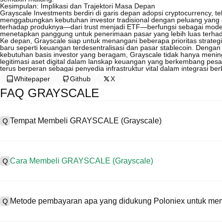
Kesimpulan: Implikasi dan Trajektori Masa Depan
Grayscale Investments berdiri di garis depan adopsi cryptocurrency, t
menggabungkan kebutuhan investor tradisional dengan peluang yang dih
terhadap produknya—dari trust menjadi ETF—berfungsi sebagai model
menetapkan panggung untuk penerimaan pasar yang lebih luas terhad
Ke depan, Grayscale siap untuk menangani beberapa prioritas strategis
baru seperti keuangan terdesentralisasi dan pasar stablecoin. Deng
kebutuhan basis investor yang beragam, Grayscale tidak hanya mening
legitimasi aset digital dalam lanskap keuangan yang berkembang pes
terus berperan sebagai penyedia infrastruktur vital dalam integrasi b
Whitepaper
Github
X
FAQ GRAYSCALE
Tempat Membeli GRAYSCALE (Grayscale)
Q
A
Centralized exchange (CEX) adalah salah satu cara termudah dan 
antarmuka yang ramah pengguna, likuiditas tinggi, dan berbagai al
Cara Membeli GRAYSCALE (Grayscale)
Q
mendukung trading berbagai mata uang kripto, termasuk GRAYSCAL
Beli Grayscale di CEX dengan langkah berikut:
A
Mulai perjalanan kripto Anda dalam empat langkah dengan Poloniex
1. Buat akun dan selesaikan verifikasi KYC.
(Grayscale) dan beragam aset digital berkualitas tinggi.
Metode pembayaran apa yang didukung Poloniex untuk m
Q
2. Danai akun Anda dengan mata uang fiat dan mata uang kripto.
3. Cari GRAYSCALE.