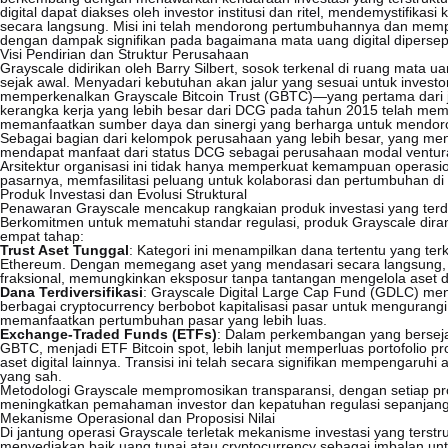
digital dapat diakses oleh investor institusi dan ritel, mendemystifika
secara langsung. Misi ini telah mendorong pertumbuhannya dan memp
dengan dampak signifikan pada bagaimana mata uang digital dipersepsi
Visi Pendirian dan Struktur Perusahaan
Grayscale didirikan oleh Barry Silbert, sosok terkenal di ruang mata 
sejak awal. Menyadari kebutuhan akan jalur yang sesuai untuk investor 
memperkenalkan Grayscale Bitcoin Trust (GBTC)—yang pertama dari je
kerangka kerja yang lebih besar dari DCG pada tahun 2015 telah me
memanfaatkan sumber daya dan sinergi yang berharga untuk mendoron
Sebagai bagian dari kelompok perusahaan yang lebih besar, yang men
mendapat manfaat dari status DCG sebagai perusahaan modal ventura t
Arsitektur organisasi ini tidak hanya memperkuat kemampuan operasion
pasarnya, memfasilitasi peluang untuk kolaborasi dan pertumbuhan 
Produk Investasi dan Evolusi Struktural
Penawaran Grayscale mencakup rangkaian produk investasi yang terdiv
Berkomitmen untuk mematuhi standar regulasi, produk Grayscale diran
empat tahap:
Trust Aset Tunggal
: Kategori ini menampilkan dana tertentu yang te
Ethereum. Dengan memegang aset yang mendasari secara langsung, 
fraksional, memungkinkan eksposur tanpa tantangan mengelola aset di
Dana Terdiversifikasi
: Grayscale Digital Large Cap Fund (GDLC) men
berbagai cryptocurrency berbobot kapitalisasi pasar untuk mengurangi 
memanfaatkan pertumbuhan pasar yang lebih luas.
Exchange-Traded Funds (ETFs)
: Dalam perkembangan yang berseja
GBTC, menjadi ETF Bitcoin spot, lebih lanjut memperluas portofolio
aset digital lainnya. Transisi ini telah secara signifikan mempengaruhi
yang sah.
Metodologi Grayscale mempromosikan transparansi, dengan setiap pr
meningkatkan pemahaman investor dan kepatuhan regulasi sepanjang
Mekanisme Operasional dan Proposisi Nilai
Di jantung operasi Grayscale terletak mekanisme investasi yang terstr
menyediakan baik uang tunai atau cryptocurrency sebagai imbalan u