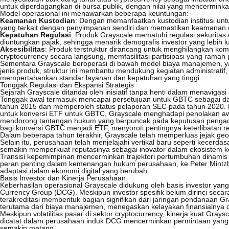
untuk diperdagangkan di bursa publik, dengan nilai yang mencerminkan
Model operasional ini menawarkan beberapa keuntungan:
Keamanan Kustodian
: Dengan memanfaatkan kustodian institusi unt
yang terkait dengan penyimpanan sendiri dan memastikan keamanan d
Kepatuhan Regulasi
: Produk Grayscale mematuhi regulasi sekurit
diuntungkan pajak, sehingga menarik demografis investor yang lebih l
Aksesibilitas
: Produk terstruktur dirancang untuk menghilangkan kom
cryptocurrency secara langsung, memfasilitasi partisipasi yang ramah p
Sementara Grayscale beroperasi di bawah model biaya manajemen, y
jenis produk, struktur ini membantu mendukung kegiatan administratif
mempertahankan standar layanan dan kepatuhan yang tinggi.
Tonggak Regulasi dan Ekspansi Strategis
Sejarah Grayscale ditandai oleh inisiatif tanpa henti dalam menavigas
Tonggak awal termasuk mencapai persetujuan untuk GBTC sebagai da
tahun 2015 dan memperoleh status pelaporan SEC pada tahun 2020. 
untuk konversi ETF untuk GBTC, Grayscale menghadapi penolakan awa
mendorong tantangan hukum yang berpuncak pada keputusan pengadi
bagi konversi GBTC menjadi ETF, menyoroti pentingnya keterlibatan re
Dalam beberapa tahun terakhir, Grayscale telah memperluas jejak geo
Selain itu, perusahaan telah menjelajahi vertikal baru seperti kecerd
semakin memperkuat reputasinya sebagai inovator dalam ekosistem 
Transisi kepemimpinan mencerminkan trajektori pertumbuhan dinamis 
peran penting dalam kemenangan hukum perusahaan, ke Peter Mintz
adaptasi dalam ekonomi digital yang berubah.
Basis Investor dan Kinerja Perusahaan
Keberhasilan operasional Grayscale didukung oleh basis investor yan
Currency Group (DCG). Meskipun investor spesifik belum dirinci secara
terakreditasi membentuk bagian signifikan dari jaringan pendanaan G
terutama dari biaya manajemen, menegaskan kelayakan finansialnya da
Meskipun volatilitas pasar di sektor cryptocurrency, kinerja kuat Gray
dicatat dalam perusahaan induk DCG mencerminkan permintaan yang b
semakin matang.