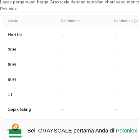
Lacak pergerakan harga Grayscale dengan tampilan chart yang mencakup 1
Poloniex.
Waktu
Perubahan
Perubahan (%
Hari Ini
--
--
30H
--
--
60H
--
--
90H
--
--
1T
--
--
Sejak listing
--
--
Beli GRAYSCALE pertama Anda di
Poloniex