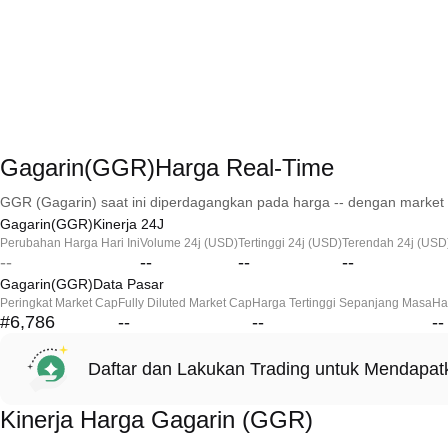
Gagarin(GGR)Harga Real-Time
GGR (Gagarin) saat ini diperdagangkan pada harga -- dengan market 
Gagarin(GGR)Kinerja 24J
Perubahan Harga Hari Ini
Volume 24j (USD)
Tertinggi 24j (USD)
Terendah 24j (USD
--
--
--
--
Gagarin(GGR)Data Pasar
Peringkat Market Cap
Fully Diluted Market Cap
Harga Tertinggi Sepanjang Masa
Ha
#6,786
--
--
--
Daftar dan Lakukan Trading untuk Mendapa
Kinerja Harga Gagarin (GGR)