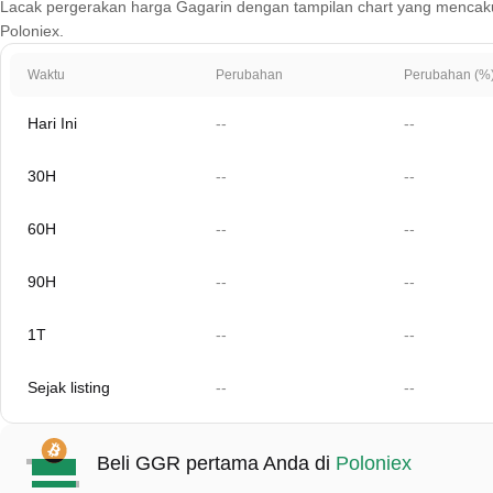
Lacak pergerakan harga Gagarin dengan tampilan chart yang mencakup 1 h
Poloniex.
Waktu
Perubahan
Perubahan (%
Hari Ini
--
--
30H
--
--
60H
--
--
90H
--
--
1T
--
--
Sejak listing
--
--
Beli GGR pertama Anda di
Poloniex