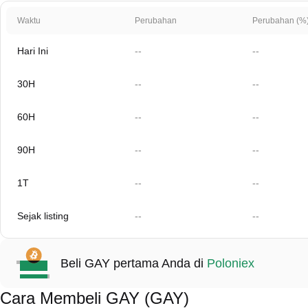
Waktu
Perubahan
Perubahan (%
Hari Ini
--
--
30H
--
--
60H
--
--
90H
--
--
1T
--
--
Sejak listing
--
--
Beli GAY pertama Anda di
Poloniex
Cara Membeli GAY (GAY)