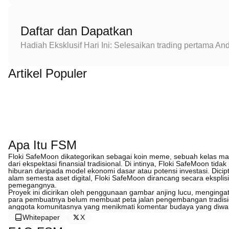
Daftar dan Dapatkan
Hadiah Eksklusif Hari Ini: Selesaikan trading pertama 
Artikel Populer
Apa Itu FSM
Floki SafeMoon dikategorikan sebagai koin meme, sebuah kelas ma
dari ekspektasi finansial tradisional. Di intinya, Floki SafeMoon tida
hiburan daripada model ekonomi dasar atau potensi investasi. Dic
alam semesta aset digital, Floki SafeMoon dirancang secara eksplis
pemegangnya.
Proyek ini dicirikan oleh penggunaan gambar anjing lucu, menging
para pembuatnya belum membuat peta jalan pengembangan tradisio
anggota komunitasnya yang menikmati komentar budaya yang diwak
Whitepaper
X