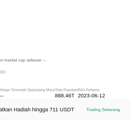
n market cap sebesar --.
USD)
Harga Terendah Sepanjang Masa
Total Pasokan
Rilis Pertama
--
888.46T
2023-06-12
patkan Hadiah hingga 711 USDT
Trading Sekarang