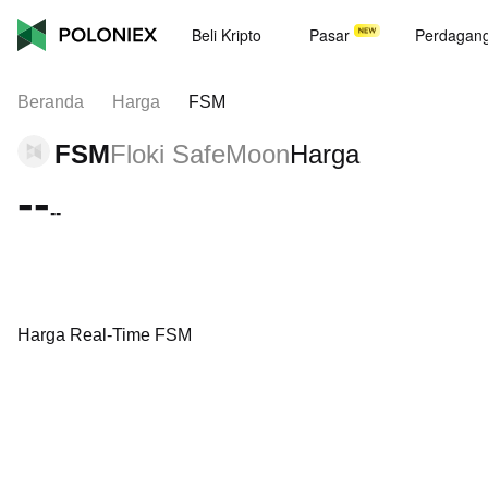
Beli Kripto
Pasar
Perdagan
Beranda
Harga
FSM
FSM
Floki SafeMoon
Harga
--
--
Harga Real-Time FSM