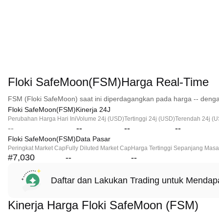
Floki SafeMoon(FSM)Harga Real-Time
FSM (Floki SafeMoon) saat ini diperdagangkan pada harga -- denga
Floki SafeMoon(FSM)Kinerja 24J
Perubahan Harga Hari Ini
Volume 24j (USD)
Tertinggi 24j (USD)
Terendah 24j (
--
--
--
--
Floki SafeMoon(FSM)Data Pasar
Peringkat Market Cap
Fully Diluted Market Cap
Harga Tertinggi Sepanjang Masa
#7,030
--
--
Daftar dan Lakukan Trading untuk Menda
Kinerja Harga Floki SafeMoon (FSM)