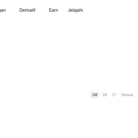
gan
Derivatif
Earn
Jelajahi
1M
1B
1T
Semua