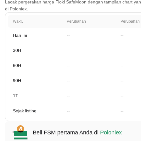
Lacak pergerakan harga Floki SafeMoon dengan tampilan chart yang m
di Poloniex.
Waktu
Perubahan
Perubahan 
Hari Ini
--
--
30H
--
--
60H
--
--
90H
--
--
1T
--
--
Sejak listing
--
--
Beli FSM pertama Anda di
Poloniex