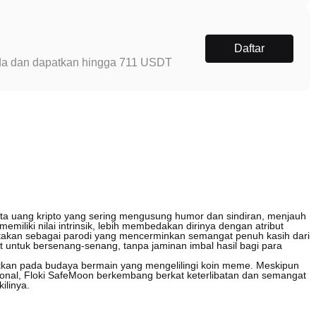
Daftar
Anda dan dapatkan hingga 711 USDT
ta uang kripto yang sering mengusung humor dan sindiran, menjauh
k memiliki nilai intrinsik, lebih membedakan dirinya dengan atribut
iptakan sebagai parodi yang mencerminkan semangat penuh kasih dari
it untuk bersenang-senang, tanpa jaminan imbal hasil bagi para
atkan pada budaya bermain yang mengelilingi koin meme. Meskipun
nal, Floki SafeMoon berkembang berkat keterlibatan dan semangat
ilinya.