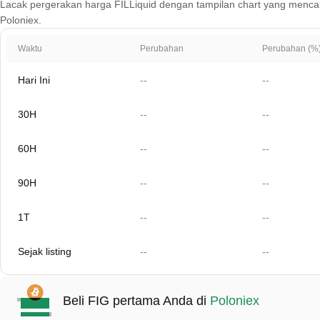
Lacak pergerakan harga FILLiquid dengan tampilan chart yang mencakup 1
Poloniex.
Waktu
Perubahan
Perubahan (%
Hari Ini
--
--
30H
--
--
60H
--
--
90H
--
--
1T
--
--
Sejak listing
--
--
Beli FIG pertama Anda di
Poloniex