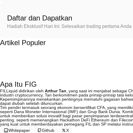
Daftar dan Dapatkan
Hadiah Eksklusif Hari Ini: Selesaikan trading pertama An
Artikel Populer
Apa Itu FIG
FILLiquid didirikan oleh
Arthur Tan
, yang saat ini menjabat sebagai Ch
industri cryptocurrency, Tan berkomitmen pada prinsip-prinsip tata k
Kepemimpinannya menekankan pentingnya mematuhi gagasan bahwa “K
dapat diubah setelah diluncurkan.
Tim pendiri termasuk seorang ekonom bersertifikat CFA, yang memili
seperti Dana Moneter Internasional (IMF) dan Grup Bank Dunia. Kombi
untuk memberikan solusi inovatif bagi pasar penyimpanan terdesentrali
penting, seperti memenangkan Hackathon DeFi Ethereum dan Filecoi
yang kuat untuk memberdayakan pemegang FIL dan SP melalui instr
Whitepaper
Github
X