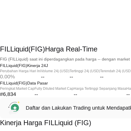
FILLiquid(FIG)Harga Real-Time
FIG (FILLiquid) saat ini diperdagangkan pada harga -- dengan market 
FILLiquid(FIG)Kinerja 24J
Perubahan Harga Hari Ini
Volume 24j (USD)
Tertinggi 24j (USD)
Terendah 24j (USD
0.00%
--
--
--
FILLiquid(FIG)Data Pasar
Peringkat Market Cap
Fully Diluted Market Cap
Harga Tertinggi Sepanjang Masa
Ha
#6,834
--
--
--
Daftar dan Lakukan Trading untuk Mendapa
Kinerja Harga FILLiquid (FIG)