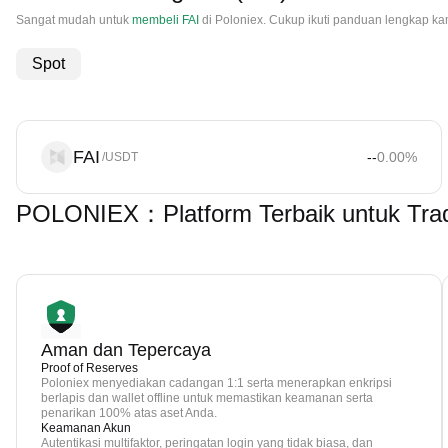
Sangat mudah untuk
membeli FAI
di Poloniex. Cukup ikuti panduan lengkap k
Spot
FAI
--
0.00
%
/USDT
POLONIEX：Platform Terbaik untuk Trad
Aman dan Tepercaya
Proof of Reserves
Poloniex menyediakan cadangan 1:1 serta menerapkan enkripsi
berlapis dan wallet offline untuk memastikan keamanan serta
penarikan 100% atas aset Anda.
Keamanan Akun
Autentikasi multifaktor, peringatan login yang tidak biasa, dan