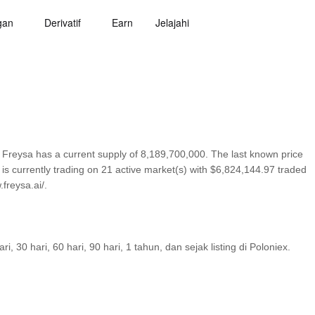
gan
Derivatif
Earn
Jelajahi
 Freysa has a current supply of 8,189,700,000. The last known price
 is currently trading on 21 active market(s) with $6,824,144.97 traded
freysa.ai/.
30 hari, 60 hari, 90 hari, 1 tahun, dan sejak listing di Poloniex.