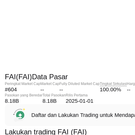
FAI(FAI)Data Pasar
Peringkat Market Cap
Market Cap
Fully Diluted Market Cap
Tingkat Sirkulasi
Harg
#604
--
--
100.00
%
--
Pasokan yang Beredar
Total Pasokan
Rilis Pertama
8.18B
8.18B
2025-01-01
Daftar dan Lakukan Trading untuk Menda
Lakukan trading FAI (FAI)