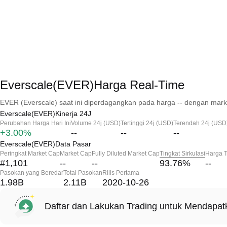
Everscale(EVER)Harga Real-Time
EVER (Everscale) saat ini diperdagangkan pada harga -- dengan marke
Everscale(EVER)Kinerja 24J
Perubahan Harga Hari Ini
Volume 24j (USD)
Tertinggi 24j (USD)
Terendah 24j (USD
+3.00%
--
--
--
Everscale(EVER)Data Pasar
Peringkat Market Cap
Market Cap
Fully Diluted Market Cap
Tingkat Sirkulasi
Harga T
#1,101
--
--
93.76
%
--
Pasokan yang Beredar
Total Pasokan
Rilis Pertama
1.98B
2.11B
2020-10-26
Daftar dan Lakukan Trading untuk Mendapa