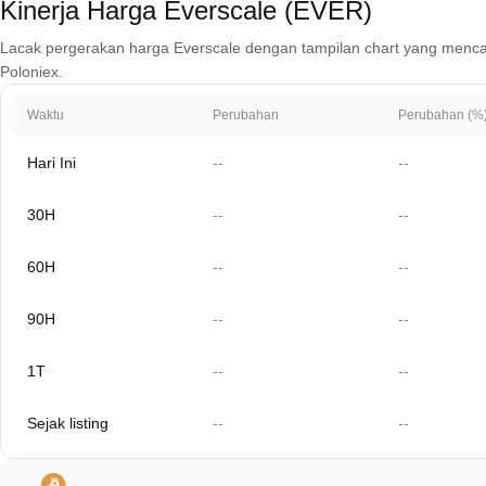
Kinerja Harga Everscale (EVER)
Lacak pergerakan harga Everscale dengan tampilan chart yang mencakup 1
Poloniex.
Waktu
Perubahan
Perubahan (%
Hari Ini
--
--
30H
--
--
60H
--
--
90H
--
--
1T
--
--
Sejak listing
--
--