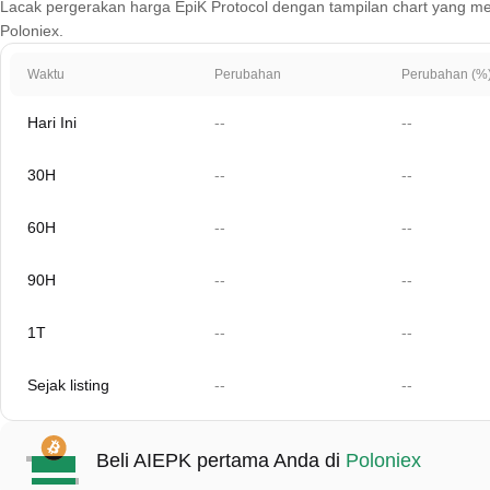
Lacak pergerakan harga EpiK Protocol dengan tampilan chart yang mencak
Poloniex.
Waktu
Perubahan
Perubahan (%
Hari Ini
--
--
30H
--
--
60H
--
--
90H
--
--
1T
--
--
Sejak listing
--
--
Beli AIEPK pertama Anda di
Poloniex