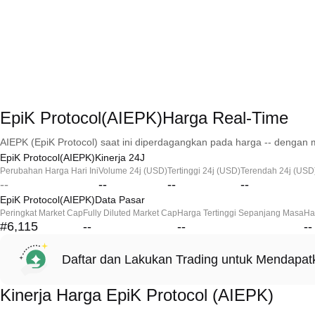
EpiK Protocol(AIEPK)Harga Real-Time
AIEPK (EpiK Protocol) saat ini diperdagangkan pada harga -- dengan m
EpiK Protocol(AIEPK)Kinerja 24J
Perubahan Harga Hari Ini
Volume 24j (USD)
Tertinggi 24j (USD)
Terendah 24j (USD
--
--
--
--
EpiK Protocol(AIEPK)Data Pasar
Peringkat Market Cap
Fully Diluted Market Cap
Harga Tertinggi Sepanjang Masa
Ha
#6,115
--
--
--
Daftar dan Lakukan Trading untuk Mendapa
Kinerja Harga EpiK Protocol (AIEPK)