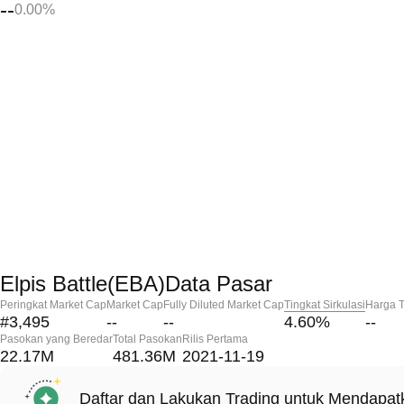
--
0.00%
Elpis Battle(EBA)Data Pasar
Peringkat Market Cap
Market Cap
Fully Diluted Market Cap
Tingkat Sirkulasi
Harga T
#3,495
--
--
4.60
%
--
Pasokan yang Beredar
Total Pasokan
Rilis Pertama
22.17M
481.36M
2021-11-19
Daftar dan Lakukan Trading untuk Mendapa