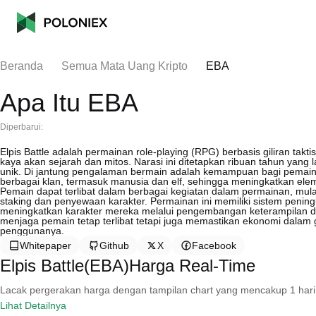
Beranda
Semua Mata Uang Kripto
EBA
Apa Itu EBA
Diperbarui:
Elpis Battle adalah permainan role-playing (RPG) berbasis giliran t
kaya akan sejarah dan mitos. Narasi ini ditetapkan ribuan tahun yang
unik. Di jantung pengalaman bermain adalah kemampuan bagi pemain u
berbagai klan, termasuk manusia dan elf, sehingga meningkatkan elem
Pemain dapat terlibat dalam berbagai kegiatan dalam permainan, mu
staking dan penyewaan karakter. Permainan ini memiliki sistem pen
meningkatkan karakter mereka melalui pengembangan keterampilan dan
menjaga pemain tetap terlibat tetapi juga memastikan ekonomi dala
penggunanya.
Whitepaper
Github
X
Facebook
Elpis Battle(EBA)Harga Real-Time
Lacak pergerakan harga dengan tampilan chart yang mencakup 1 hari, 30 
Lihat Detailnya