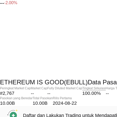
--
-2.00%
ETHEREUM IS GOOD(EBULL)Data Pasa
Peringkat Market Cap
Market Cap
Fully Diluted Market Cap
Tingkat Sirkulasi
Harga T
#2,767
--
--
100.00
%
--
Pasokan yang Beredar
Total Pasokan
Rilis Pertama
10.00B
10.00B
2024-08-22
Daftar dan Lakukan Trading untuk Mendapa