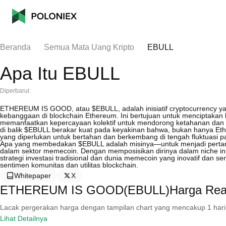
Beranda
Semua Mata Uang Kripto
EBULL
Apa Itu EBULL
Diperbarui:
ETHEREUM IS GOOD, atau $EBULL, adalah inisiatif cryptocurrency y
kebanggaan di blockchain Ethereum. Ini bertujuan untuk menciptakan
memanfaatkan kepercayaan kolektif untuk mendorong ketahanan dan kon
di balik $EBULL berakar kuat pada keyakinan bahwa, bukan hanya Ethe
yang diperlukan untuk bertahan dan berkembang di tengah fluktuasi pa
Apa yang membedakan $EBULL adalah misinya—untuk menjadi pertand
dalam sektor memecoin. Dengan memposisikan dirinya dalam niche ini
strategi investasi tradisional dan dunia memecoin yang inovatif dan s
sentimen komunitas dan utilitas blockchain.
Whitepaper
X
ETHEREUM IS GOOD(EBULL)Harga Real
Lacak pergerakan harga dengan tampilan chart yang mencakup 1 hari, 30 
Lihat Detailnya