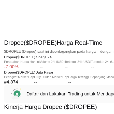
Dropee($DROPEE)Harga Real-Time
$DROPEE (Dropee) saat ini diperdagangkan pada harga -- dengan m
Dropee($DROPEE)Kinerja 24J
Perubahan Harga Hari Ini
Volume 24j (USD)
Tertinggi 24j (USD)
Terendah 24j (
-7.00%
--
--
--
Dropee($DROPEE)Data Pasar
Peringkat Market Cap
Fully Diluted Market Cap
Harga Tertinggi Sepanjang Masa
#4,874
--
--
Daftar dan Lakukan Trading untuk Menda
Kinerja Harga Dropee ($DROPEE)