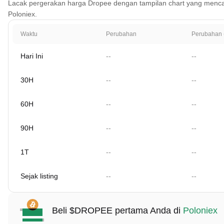
Lacak pergerakan harga Dropee dengan tampilan chart yang mencakup 1
Poloniex.
Waktu
Perubahan
Perubahan 
Hari Ini
--
--
30H
--
--
60H
--
--
90H
--
--
1T
--
--
Sejak listing
--
--
Beli $DROPEE pertama Anda di
Poloniex