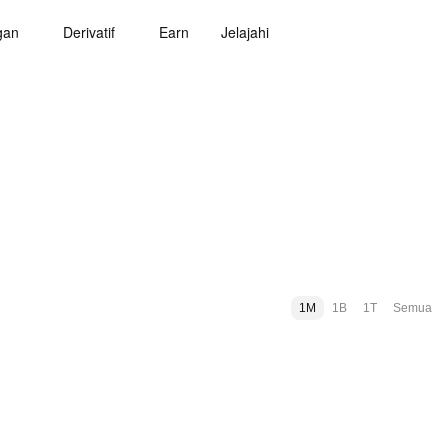
gan
Derivatif
Earn
Jelajahi
1M
1B
1T
Semua