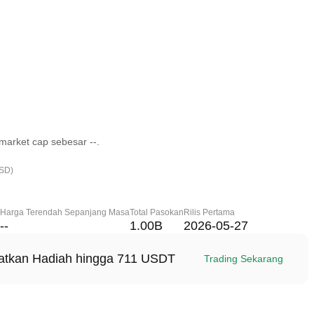
arket cap sebesar --.
USD)
Harga Terendah Sepanjang Masa
Total Pasokan
Rilis Pertama
--
1.00B
2026-05-27
patkan Hadiah hingga 711 USDT
Trading Sekarang