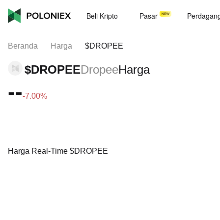
Beli Kripto
Pasar
Perdagan
Beranda
Harga
$DROPEE
$DROPEE
Dropee
Harga
--
-7.00%
Harga Real-Time $DROPEE