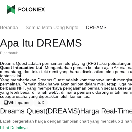
Beranda
Semua Mata Uang Kripto
DREAMS
Apa Itu DREAMS
Diperbarui:
Dreams Quest adalah permainan role-playing (RPG) aksi-petualangan
Quest Interactive Ltd
. Mengantarkan pemain ke alam ajaib Azoria, n
menantang, dan teka-teki rumit yang harus diselesaikan oleh pemain 
fantastik ini.
Yang membedakan Dreams Quest adalah komitmennya untuk menginte
permainan. Pemain tidak hanya akan terlibat dalam misi, tetapi j
berbasis NFT, yang memperkaya pengalaman bermain secara keseluruha
yang lebih besar di ranah web3, di mana pemain didorong untuk mem
sebagai usaha yang digerakkan oleh komunitas.
Whitepaper
X
Dreams Quest(DREAMS)Harga Real-Tim
Lacak pergerakan harga dengan tampilan chart yang mencakup 1 hari, 30 
Lihat Detailnya