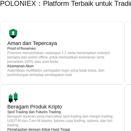
POLONIEX：Platform Terbaik untuk Trad
Aman dan Tepercaya
Proof of Reserves
Poloniex menyediakan cadangan 1:1 serta menerapkan enkripsi
berlapis dan wallet offline untuk memastikan keamanan serta
penarikan 100% atas aset Anda.
Keamanan Akun
Autentikasi multifaktor, peringatan login yang tidak biasa, dan
perlindungan terhadap pembajakan kuki
Beragam Produk Kripto
Spot Trading dan Futures Trading
Beragam layanan yang mencakup spot trading dan margin trading,
USDT-M dan Coin-M futures, futures copy trading, options, dan bot
trading.
Penghasilan dengan Imbal Hasil Tinggi