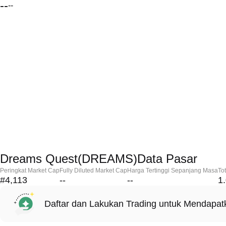
--
--
Dreams Quest(DREAMS)Data Pasar
Peringkat Market Cap
Fully Diluted Market Cap
Harga Tertinggi Sepanjang Masa
To
#4,113
--
--
1
Daftar dan Lakukan Trading untuk Mendapa