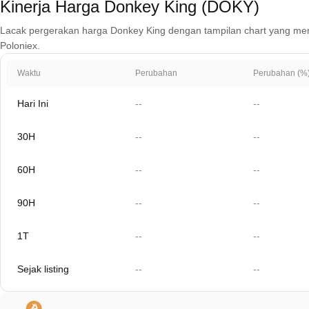
Kinerja Harga Donkey King (DOKY)
Lacak pergerakan harga Donkey King dengan tampilan chart yang mencaku
Poloniex.
Waktu
Perubahan
Perubahan (%
Hari Ini
--
--
30H
--
--
60H
--
--
90H
--
--
1T
--
--
Sejak listing
--
--