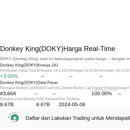
Donkey King(DOKY)Harga Real-Time
DOKY (Donkey King) saat ini diperdagangkan pada harga -- dengan ma
Donkey King(DOKY)Kinerja 24J
Perubahan Harga Hari Ini
Volume 24j (USD)
Tertinggi 24j (USD)
Terendah 24j (USD
+3.00%
--
--
--
Donkey King(DOKY)Data Pasar
Peringkat Market Cap
Market Cap
Fully Diluted Market Cap
Tingkat Sirkulasi
Harga T
#3,664
--
--
100.00
%
--
Pasokan yang Beredar
Total Pasokan
Rilis Pertama
8.67B
8.67B
2024-05-06
Daftar dan Lakukan Trading untuk Mendapa