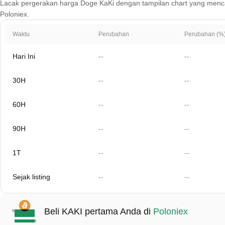
Lacak pergerakan harga Doge KaKi dengan tampilan chart yang mencakup 
Poloniex.
Waktu
Perubahan
Perubahan (%
Hari Ini
--
--
30H
--
--
60H
--
--
90H
--
--
1T
--
--
Sejak listing
--
--
Beli KAKI pertama Anda di
Poloniex