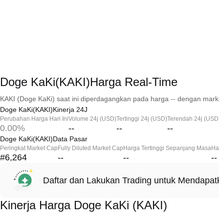
Doge KaKi(KAKI)Harga Real-Time
KAKI (Doge KaKi) saat ini diperdagangkan pada harga -- dengan marke
Doge KaKi(KAKI)Kinerja 24J
Perubahan Harga Hari Ini
Volume 24j (USD)
Tertinggi 24j (USD)
Terendah 24j (USD
0.00%
--
--
--
Doge KaKi(KAKI)Data Pasar
Peringkat Market Cap
Fully Diluted Market Cap
Harga Tertinggi Sepanjang Masa
Ha
#6,264
--
--
--
Daftar dan Lakukan Trading untuk Mendapa
Kinerja Harga Doge KaKi (KAKI)