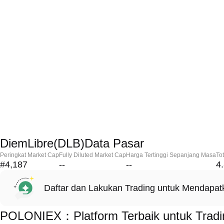
DiemLibre(DLB)Data Pasar
Peringkat Market Cap
Fully Diluted Market Cap
Harga Tertinggi Sepanjang Masa
To
#4,187
--
--
4
Daftar dan Lakukan Trading untuk Mendapa
POLONIEX：Platform Terbaik untuk Tradi