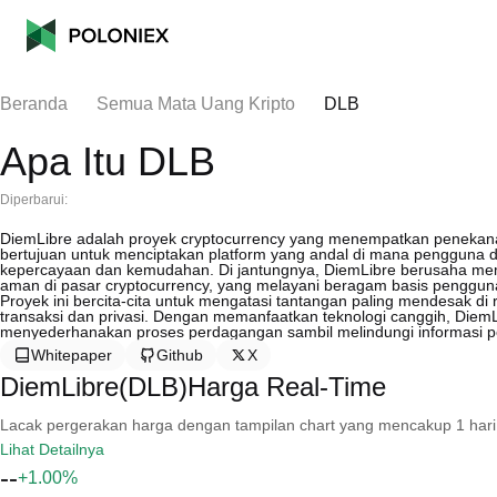
Beranda
Semua Mata Uang Kripto
DLB
Apa Itu DLB
Diperbarui:
DiemLibre adalah proyek cryptocurrency yang menempatkan penekanan y
bertujuan untuk menciptakan platform yang andal di mana pengguna 
kepercayaan dan kemudahan. Di jantungnya, DiemLibre berusaha mem
aman di pasar cryptocurrency, yang melayani beragam basis pengguna 
Proyek ini bercita-cita untuk mengatasi tantangan paling mendesak di
transaksi dan privasi. Dengan memanfaatkan teknologi canggih, DiemL
menyederhanakan proses perdagangan sambil melindungi informasi 
Whitepaper
Github
X
DiemLibre(DLB)Harga Real-Time
Lacak pergerakan harga dengan tampilan chart yang mencakup 1 hari, 30 
Lihat Detailnya
--
+1.00%