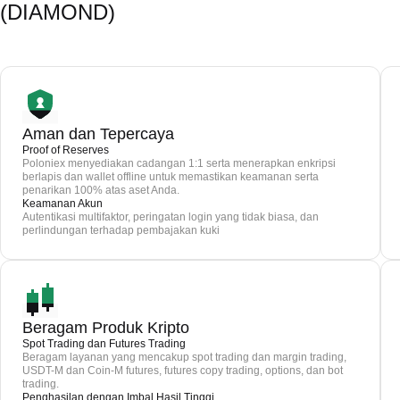
(DIAMOND)
Aman dan Tepercaya
Proof of Reserves
Poloniex menyediakan cadangan 1:1 serta menerapkan enkripsi
berlapis dan wallet offline untuk memastikan keamanan serta
penarikan 100% atas aset Anda.
Keamanan Akun
Autentikasi multifaktor, peringatan login yang tidak biasa, dan
perlindungan terhadap pembajakan kuki
Beragam Produk Kripto
Spot Trading dan Futures Trading
Beragam layanan yang mencakup spot trading dan margin trading,
USDT-M dan Coin-M futures, futures copy trading, options, dan bot
trading.
Penghasilan dengan Imbal Hasil Tinggi