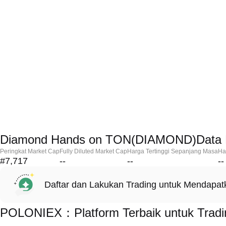
Diamond Hands on TON(DIAMOND)Data 
Peringkat Market Cap
Fully Diluted Market Cap
Harga Tertinggi Sepanjang Masa
Ha
#7,717
--
--
--
Daftar dan Lakukan Trading untuk Mendapa
POLONIEX：Platform Terbaik untuk Trad