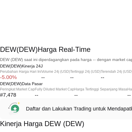
DEW(DEW)Harga Real-Time
DEW (DEW) saat ini diperdagangkan pada harga -- dengan market cap
DEW(DEW)Kinerja 24J
Perubahan Harga Hari Ini
Volume 24j (USD)
Tertinggi 24j (USD)
Terendah 24j (USD
-5.00%
--
--
--
DEW(DEW)Data Pasar
Peringkat Market Cap
Fully Diluted Market Cap
Harga Tertinggi Sepanjang Masa
Ha
#7,478
--
--
--
Daftar dan Lakukan Trading untuk Mendapa
Kinerja Harga DEW (DEW)