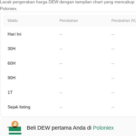
Lacak pergerakan harga DEW dengan tampilan chart yang mencakup 1 hari
Poloniex.
Waktu
Perubahan
Perubahan (%
Hari Ini
--
--
30H
--
--
60H
--
--
90H
--
--
1T
--
--
Sejak listing
--
--
Beli DEW pertama Anda di
Poloniex