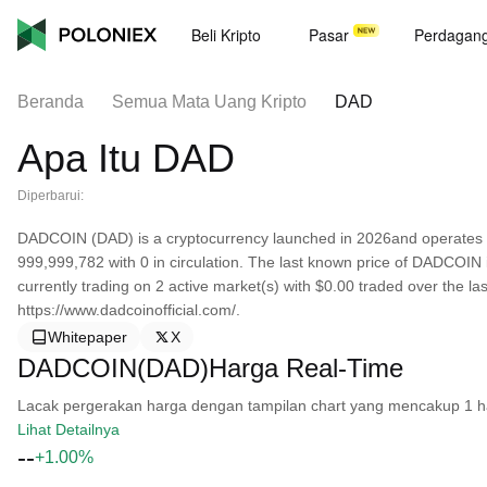
Beli Kripto
Pasar
Perdagan
Beranda
Semua Mata Uang Kripto
DAD
Apa Itu DAD
Diperbarui:
DADCOIN (DAD) is a cryptocurrency launched in 2026and operates 
999,999,782 with 0 in circulation. The last known price of DADCOIN 
currently trading on 2 active market(s) with $0.00 traded over the l
https://www.dadcoinofficial.com/.
Whitepaper
X
DADCOIN(DAD)Harga Real-Time
Lacak pergerakan harga dengan tampilan chart yang mencakup 1 hari, 
Lihat Detailnya
--
+1.00%