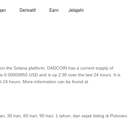
gan
Derivatif
Earn
Jelajahi
on the Solana platform. DADCOIN has a current supply of
is 0.00000855 USD and is up 2.90 over the last 24 hours. It is
ast 24 hours. More information can be found at
30 hari, 60 hari, 90 hari, 1 tahun, dan sejak listing di Poloniex.