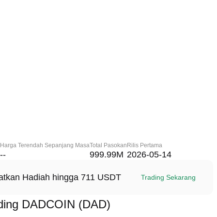
Harga Terendah Sepanjang Masa
Total Pasokan
Rilis Pertama
--
999.99M
2026-05-14
patkan Hadiah hingga 711 USDT
Trading Sekarang
ading DADCOIN (DAD)