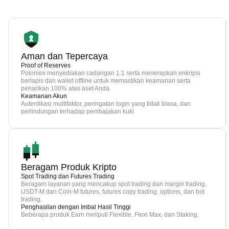
Aman dan Tepercaya
Proof of Reserves
Poloniex menyediakan cadangan 1:1 serta menerapkan enkripsi
berlapis dan wallet offline untuk memastikan keamanan serta
penarikan 100% atas aset Anda.
Keamanan Akun
Autentikasi multifaktor, peringatan login yang tidak biasa, dan
perlindungan terhadap pembajakan kuki
Beragam Produk Kripto
Spot Trading dan Futures Trading
Beragam layanan yang mencakup spot trading dan margin trading,
USDT-M dan Coin-M futures, futures copy trading, options, dan bot
trading.
Penghasilan dengan Imbal Hasil Tinggi
Beberapa produk Earn meliputi Flexible, Flexi Max, dan Staking.