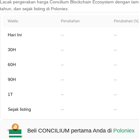
Lacak pergerakan harga Concilium Blockchain Ecosystem dengan tampila
tahun, dan sejak listing di Poloniex.
Waktu
Perubahan
Perubahan (%
Hari Ini
--
--
30H
--
--
60H
--
--
90H
--
--
1T
--
--
Sejak listing
--
--
Beli CONCILIUM pertama Anda di
Poloniex