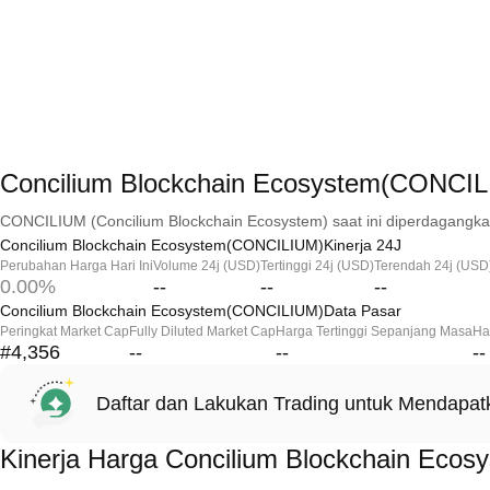
Concilium Blockchain Ecosystem(CONCIL
CONCILIUM (Concilium Blockchain Ecosystem) saat ini diperdagangka
Concilium Blockchain Ecosystem(CONCILIUM)Kinerja 24J
Perubahan Harga Hari Ini
Volume 24j (USD)
Tertinggi 24j (USD)
Terendah 24j (USD
0.00%
--
--
--
Concilium Blockchain Ecosystem(CONCILIUM)Data Pasar
Peringkat Market Cap
Fully Diluted Market Cap
Harga Tertinggi Sepanjang Masa
Ha
#4,356
--
--
--
Daftar dan Lakukan Trading untuk Mendapa
Kinerja Harga Concilium Blockchain Eco