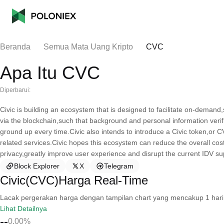
Beranda
Semua Mata Uang Kripto
CVC
Apa Itu CVC
Diperbarui:
Civic is building an ecosystem that is designed to facilitate on-demand,
via the blockchain,such that background and personal information verif
ground up every time.Civic also intends to introduce a Civic token,or CV
related services.Civic hopes this ecosystem can reduce the overall cos
privacy,greatly improve user experience and disrupt the current IDV su
Block Explorer
X
Telegram
Civic(CVC)Harga Real-Time
Lacak pergerakan harga dengan tampilan chart yang mencakup 1 hari, 30 
Lihat Detailnya
--
0.00%