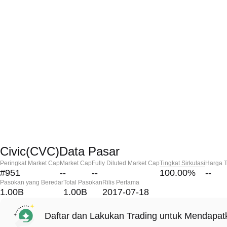
Civic(CVC)Data Pasar
Peringkat Market Cap
Market Cap
Fully Diluted Market Cap
Tingkat Sirkulasi
Harga T
#951
--
--
100.00
%
--
Pasokan yang Beredar
Total Pasokan
Rilis Pertama
1.00B
1.00B
2017-07-18
Daftar dan Lakukan Trading untuk Mendapa