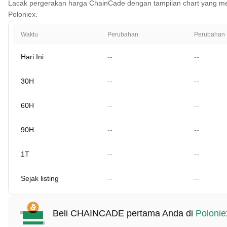
Lacak pergerakan harga ChainCade dengan tampilan chart yang mencak
Poloniex.
Waktu
Perubahan
Perubahan 
Hari Ini
--
--
30H
--
--
60H
--
--
90H
--
--
1T
--
--
Sejak listing
--
--
Beli CHAINCADE pertama Anda di
Polonie