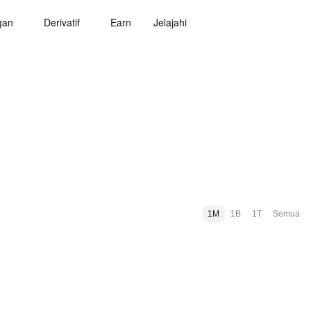
gan
Derivatif
Earn
Jelajahi
1M
1B
1T
Semua