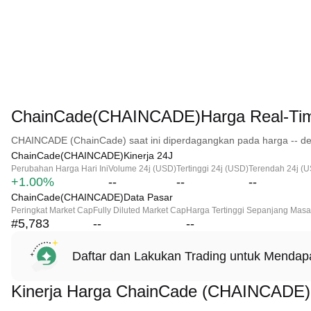
ChainCade(CHAINCADE)Harga Real-Ti
CHAINCADE (ChainCade) saat ini diperdagangkan pada harga -- de
ChainCade(CHAINCADE)Kinerja 24J
Perubahan Harga Hari Ini
Volume 24j (USD)
Tertinggi 24j (USD)
Terendah 24j (
+1.00%
--
--
--
ChainCade(CHAINCADE)Data Pasar
Peringkat Market Cap
Fully Diluted Market Cap
Harga Tertinggi Sepanjang Masa
#5,783
--
--
Daftar dan Lakukan Trading untuk Menda
Kinerja Harga ChainCade (CHAINCADE)